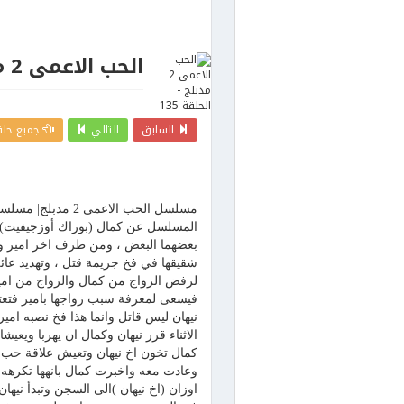
الحب الاعمى 2 مدبلج - الحلقة 135
السابق
التالي
جميع حلقات
المسلسل عن كمال (بوراك أوزجيفيت) وه
بعضهما البعض ، ومن طرف اخر امير وهو
شقيقها في فخ جريمة قتل ، وتهديد عائلت
فيسعى لمعرفة سبب زواجها بامير فتعت
نيهان ليس قاتل وانما هذا فخ نصبه امي
الاثناء قرر نيهان وكمال ان يهربا ويعي
كمال تخون اخ نيهان وتعيش علاقة حب مع 
وعادت معه واخبرت كمال بانهها تكرهه 
اوزان (اخ نيهان )الى السجن وتبدأ نيه