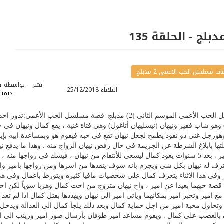
 مسلسل الحب الاعمى 2 مدبلج
نشر
بواسطة
ج
الثلاثاء 25/12/2018
ديميت
مسلسل الحب الاعمى 2 مدبلج| مسلسل الحب الأعمى الموسم الثاني (2) مدبلج| قصة مسلسل الحب الأعمى:تدور
و شاب فقير ونيهان (نيسليهان أتاغول) وهي فتاة غنية ، يقع كمال ونيهان في 
رجل غني ذو نفوذ يطمح لجعل نيهان تقع في حبه فيقوم هو وبمساعدة ابيه بإيق
ها بابلاغ الشرطة عن الجريمة في حال رفض نيهان الزواج منه . وهذا ما يدفع ني
لرفض الزواج من كمال والزواج من امير . بعد 5 سنوات يعود كمال ليسعى للأنتقام من نيهان ، فيشك في زواجها منه ،
رف له نيهان بكل شي ويجزم بانه سوف ينقذها من اسرها ومن زواجها بامير وا
ر وفي هذا الاثناء يتعرف كمال على شخصيات مافيا كثيره ويتورط باعمال وفي هذ
شا قصة حبهما بعيدا عن امير ، واخ نيهان متزوج من اخت كمال وهربا سوياً لكن ا
امير وتخبر امير بمكانهما وياتي امير الى نيهان ويهددها بقتل كمال اذا لم تعد 
وتحاول محبة امير من اجل حماية كمال وبعد ذلك يلجأ كمال الى العدالة ويدخل
ان بالغضب على كمال . ويقوم مساعد امير طوفان بأرسال صور امير وزينب الى ا