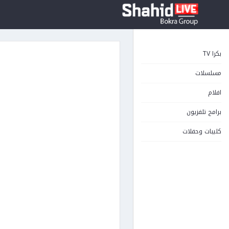
بكرا TV
مسلسلات
افلام
برامج تلفزيون
كليبات وحفلات