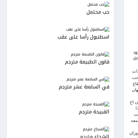
حب محتمل
اسطنبول رأسا على عقب
ود
ري
قانون الطبيعة مترجم
 احداث
حب
اع
في السابعة عشر مترجم
هان
ن اخ
ا
القبيحة مترجم
خت
معه
وزان
الشجاع مترجم