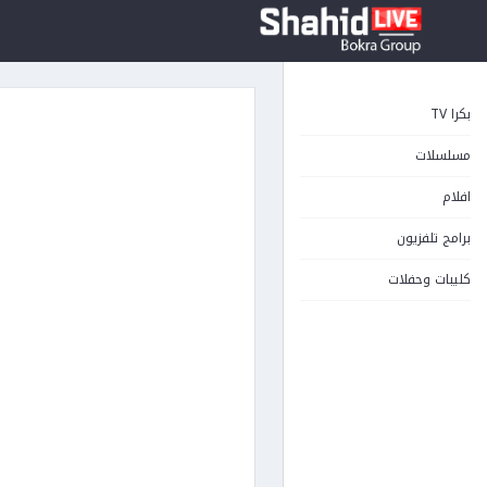
بكرا TV
مسلسلات
افلام
برامج تلفزيون
كليبات وحفلات