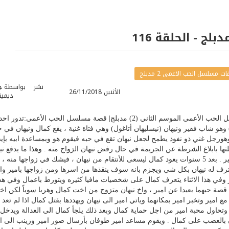
 مسلسل الحب الاعمى 2 مدبلج
نشر
بواسطة
ج
الأثنين 26/11/2018
ديميت
مسلسل الحب الاعمى 2 مدبلج| مسلسل الحب الأعمى الموسم الثاني (2) مدبلج| قصة مسلسل الحب الأعمى:تدور
و شاب فقير ونيهان (نيسليهان أتاغول) وهي فتاة غنية ، يقع كمال ونيهان في 
رجل غني ذو نفوذ يطمح لجعل نيهان تقع في حبه فيقوم هو وبمساعدة ابيه بإيق
ها بابلاغ الشرطة عن الجريمة في حال رفض نيهان الزواج منه . وهذا ما يدفع ني
لرفض الزواج من كمال والزواج من امير . بعد 5 سنوات يعود كمال ليسعى للأنتقام من نيهان ، فيشك في زواجها منه ،
رف له نيهان بكل شي ويجزم بانه سوف ينقذها من اسرها ومن زواجها بامير وا
ر وفي هذا الاثناء يتعرف كمال على شخصيات مافيا كثيره ويتورط باعمال وفي هذ
شا قصة حبهما بعيدا عن امير ، واخ نيهان متزوج من اخت كمال وهربا سوياً لكن ا
امير وتخبر امير بمكانهما وياتي امير الى نيهان ويهددها بقتل كمال اذا لم تعد 
وتحاول محبة امير من اجل حماية كمال وبعد ذلك يلجأ كمال الى العدالة ويدخل
ان بالغضب على كمال . ويقوم مساعد امير طوفان بأرسال صور امير وزينب الى ا