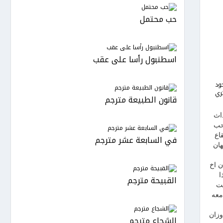
حب محتمل
اسطنبول رأسا على عقب
ود
ري
قانون الطبيعة مترجم
 احداث
حب
اع
في السابعة عشر مترجم
هان
ن اخ
ا
القبيحة مترجم
خت
معه
وزان
الشجاع مترجم