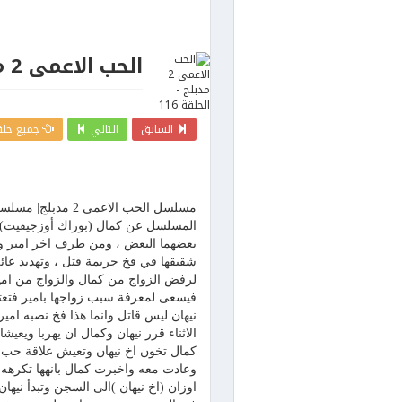
الحب الاعمى 2 مدبلج - الحلقة 116
السابق
التالي
جميع حلقات
المسلسل عن كمال (بوراك أوزجيفيت) وه
بعضهما البعض ، ومن طرف اخر امير وهو
شقيقها في فخ جريمة قتل ، وتهديد عائلت
فيسعى لمعرفة سبب زواجها بامير فتعت
نيهان ليس قاتل وانما هذا فخ نصبه امي
الاثناء قرر نيهان وكمال ان يهربا ويعي
كمال تخون اخ نيهان وتعيش علاقة حب مع 
وعادت معه واخبرت كمال بانهها تكرهه 
اوزان (اخ نيهان )الى السجن وتبدأ نيه