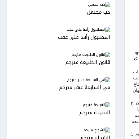
حب محتمل
اسطنبول رأسا على عقب
ود
ري
قانون الطبيعة مترجم
 احداث
حب
اع
في السابعة عشر مترجم
هان
ن اخ
ا
القبيحة مترجم
خت
معه
وزان
الشجاع مترجم