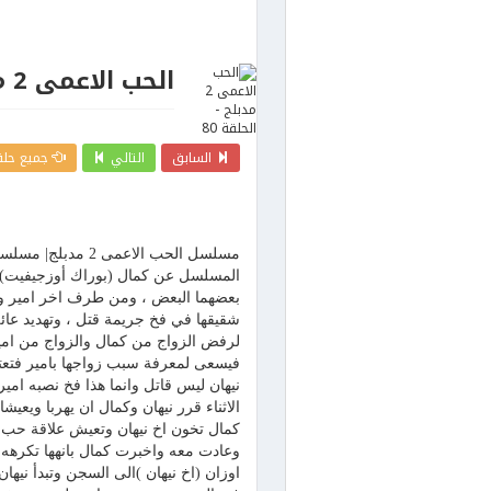
الحب الاعمى 2 مدبلج - الحلقة 80
السابق
التالي
جميع حلقات
المسلسل عن كمال (بوراك أوزجيفيت) وه
بعضهما البعض ، ومن طرف اخر امير وهو
شقيقها في فخ جريمة قتل ، وتهديد عائلت
فيسعى لمعرفة سبب زواجها بامير فتعت
نيهان ليس قاتل وانما هذا فخ نصبه امي
الاثناء قرر نيهان وكمال ان يهربا ويعي
كمال تخون اخ نيهان وتعيش علاقة حب مع 
وعادت معه واخبرت كمال بانهها تكرهه 
اوزان (اخ نيهان )الى السجن وتبدأ نيه