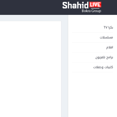
بكرا TV
مسلسلات
افلام
برامج تلفزيون
كليبات وحفلات