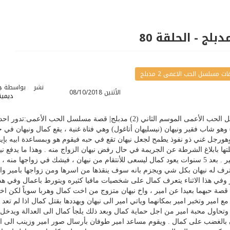
 مسلسل الحب الاعمى 2 مدبلج
نشر
بواسطة
ج
الأثنين 08/10/2018
ديميت
مسلسل الحب الاعمى 2 مدبلج| مسلسل الحب الأعمى الموسم الثاني (2) مدبلج| قصة مسلسل الحب الأعمى:تدور
و شاب فقير ونيهان (نيسليهان أتاغول) وهي فتاة غنية ، يقع كمال ونيهان في 
رجل غني ذو نفوذ يطمح لجعل نيهان تقع في حبه فيقوم هو وبمساعدة ابيه بإيق
ها بابلاغ الشرطة عن الجريمة في حال رفض نيهان الزواج منه . وهذا ما يدفع ني
لرفض الزواج من كمال والزواج من امير . بعد 5 سنوات يعود كمال ليسعى للأنتقام من نيهان ، فيشك في زواجها منه ،
رف له نيهان بكل شي ويجزم بانه سوف ينقذها من اسرها ومن زواجها بامير وا
ر وفي هذا الاثناء يتعرف كمال على شخصيات مافيا كثيره ويتورط باعمال وفي هذ
شا قصة حبهما بعيدا عن امير ، واخ نيهان متزوج من اخت كمال وهربا سوياً لكن ا
امير وتخبر امير بمكانهما وياتي امير الى نيهان ويهددها بقتل كمال اذا لم تعد 
وتحاول محبة امير من اجل حماية كمال وبعد ذلك يلجأ كمال الى العدالة ويدخل
ان بالغضب على كمال . ويقوم مساعد امير طوفان بأرسال صور امير وزينب الى ا