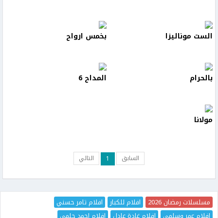
الست موناليزا
بخمس ارواح
بالحرام
المداح 6
مولانا
السابق
التالي
1
مسلسلات رمضان 2026
افلام للكبار
افلام تامر حسني
افلام عمر وسلمى
افلام غادة عادل
افلام احمد حلمي