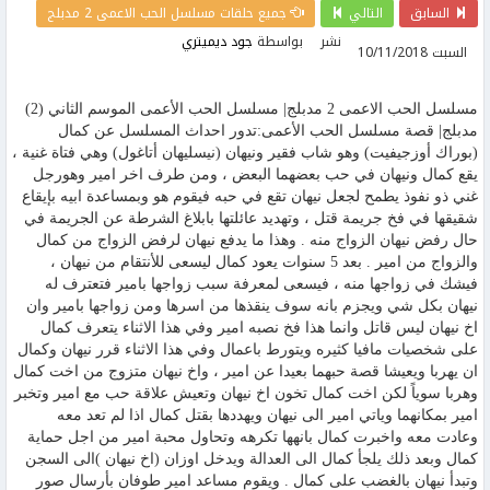
السابق
التالي
جميع حلقات مسلسل الحب الاعمى 2 مدبلج
نشر
بواسطة
جود ديميتري
السبت 10/11/2018
مسلسل الحب الاعمى 2 مدبلج| مسلسل الحب الأعمى الموسم الثاني (2)
مدبلج| قصة مسلسل الحب الأعمى:تدور احداث المسلسل عن كمال
(بوراك أوزجيفيت) وهو شاب فقير ونيهان (نيسليهان أتاغول) وهي فتاة غنية ،
يقع كمال ونيهان في حب بعضهما البعض ، ومن طرف اخر امير وهورجل
غني ذو نفوذ يطمح لجعل نيهان تقع في حبه فيقوم هو وبمساعدة ابيه بإيقاع
شقيقها في فخ جريمة قتل ، وتهديد عائلتها بابلاغ الشرطة عن الجريمة في
حال رفض نيهان الزواج منه . وهذا ما يدفع نيهان لرفض الزواج من كمال
والزواج من امير . بعد 5 سنوات يعود كمال ليسعى للأنتقام من نيهان ،
فيشك في زواجها منه ، فيسعى لمعرفة سبب زواجها بامير فتعترف له
نيهان بكل شي ويجزم بانه سوف ينقذها من اسرها ومن زواجها بامير وان
اخ نيهان ليس قاتل وانما هذا فخ نصبه امير وفي هذا الاثناء يتعرف كمال
على شخصيات مافيا كثيره ويتورط باعمال وفي هذا الاثناء قرر نيهان وكمال
ان يهربا ويعيشا قصة حبهما بعيدا عن امير ، واخ نيهان متزوج من اخت كمال
وهربا سوياً لكن اخت كمال تخون اخ نيهان وتعيش علاقة حب مع امير وتخبر
امير بمكانهما وياتي امير الى نيهان ويهددها بقتل كمال اذا لم تعد معه
وعادت معه واخبرت كمال بانهها تكرهه وتحاول محبة امير من اجل حماية
كمال وبعد ذلك يلجأ كمال الى العدالة ويدخل اوزان (اخ نيهان )الى السجن
وتبدأ نيهان بالغضب على كمال . ويقوم مساعد امير طوفان بأرسال صور