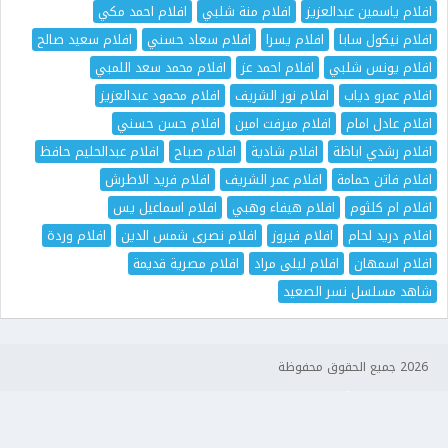
افلام ياسمين عبدالعزيز
افلام منة شلبي
افلام احمد مكي
افلام نيكول سابا
افلام يسرا
افلام سعاد حسني
افلام سعيد صالح
افلام يونس شلبي
افلام احمد عز
افلام محمد سعد اللمبي
افلام عمرو دياب
افلام نور الشريف
افلام محمود عبدالعزيز
افلام عادل امام
افلام ميرفت امين
افلام حسن حسني
افلام رشدي اباظة
افلام شادية
افلام صباح
افلام عبدالحليم حافظ
افلام فاتن حمامة
افلام عمر الشريف
افلام فريد الاطرش
افلام ام كلثوم
افلام هيفاء وهبي
افلام اسماعيل يس
افلام دريد لحام
افلام فيروز
افلام نصرى شمس الدين
افلام وردة
افلام اسمهان
افلام ليلى مراد
افلام مصرية قديمة
شاهد مسلسل نسر الصعيد
2026 جميع الحقوق محفوظة