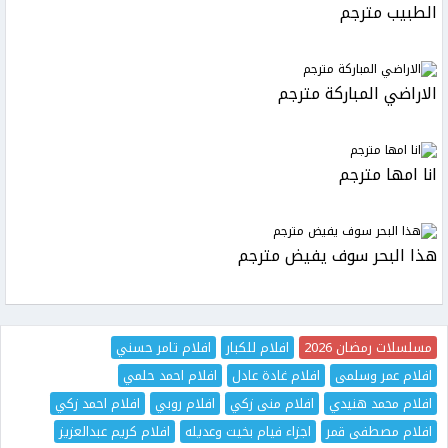
الطبيب مترجم
الاراضي المباركة مترجم
انا امها مترجم
هذا البحر سوف يفيض مترجم
مسلسلات رمضان 2026
افلام للكبار
افلام تامر حسني
افلام عمر وسلمى
افلام غادة عادل
افلام احمد حلمي
افلام محمد هنيدي
افلام منى زكي
افلام روبي
افلام احمد زكي
افلام مصطفى قمر
اجزاء فيام بخيت وعديله
افلام كريم عبدالعزيز