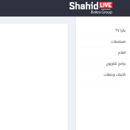
بكرا TV
مسلسلات
افلام
برامج تلفزيون
كليبات وحفلات