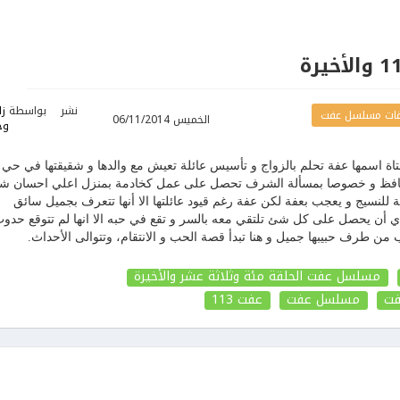
نشر
بواسطة
زل
ات مسلسل عفت
الخميس 06/11/2014
وح
ة اسمها عفة تحلم بالزواج و تأسيس عائلة تعيش مع والدها و شقيقتها في حي
د محافظ و خصوصا بمسألة الشرف تحصل على عمل كخادمة بمنزل اعلي احسان 
للنسيج و يعجب بعفة لكن عفة رغم قيود عائلتها الا أنها تتعرف بجميل سائق
دي أن يحصل على كل شئ تلتقي معه بالسر و تقع في حبه الا انها لم تتوقع حدو
 من طرف حبيبها جميل و هنا تبدأ قصة الحب و الانتقام، وتتوالى الأحداث.
مسلسل عفت الحلقة مئة وثلاثة عشر والأخيرة
ت
مسلسل عفت
عفت
113