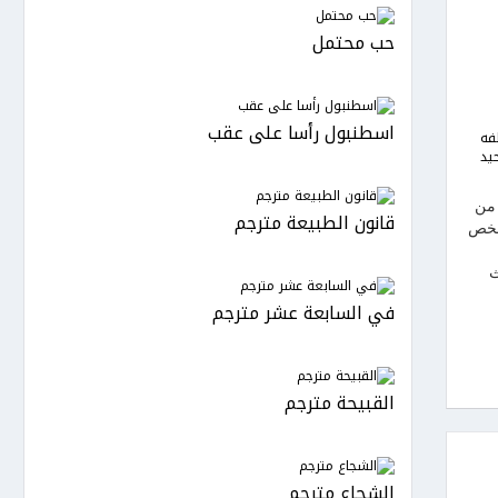
حب محتمل
اسطنبول رأسا على عقب
فه
يد
 من
قانون الطبيعة مترجم
شخص
ث
في السابعة عشر مترجم
القبيحة مترجم
الشجاع مترجم