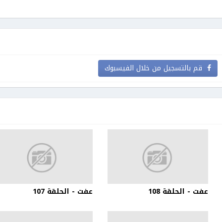
قم بالتسجيل من خلال الفيسبوك
عفت - الحلقة 108
عفت - الحلقة 107