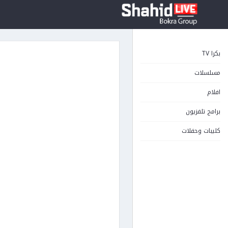
بكرا TV
مسلسلات
افلام
برامج تلفزيون
كليبات وحفلات