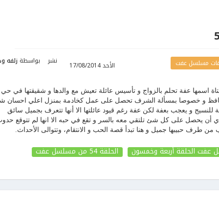
نشر
بواسطة
زلفه وح
ات مسلسل عفت
الأحد 17/08/2014
ة اسمها عفة تحلم بالزواج و تأسيس عائلة تعيش مع والدها و شقيقتها في حي
د محافظ و خصوصا بمسألة الشرف تحصل على عمل كخادمة بمنزل اعلي احسان 
للنسيج و يعجب بعفة لكن عفة رغم قيود عائلتها الا أنها تتعرف بجميل سائق
دي أن يحصل على كل شئ تلتقي معه بالسر و تقع في حبه الا انها لم تتوقع حدو
 من طرف حبيبها جميل و هنا تبدأ قصة الحب و الانتقام، وتتوالى الأحداث.
عفت الحلقة أربعة وخمسون
الحلقة 54
من مسلسل عفت