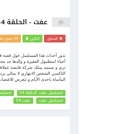
عفت - الحلقة 54
السابق
التالي
جميع حلق
تدور أحداث هذا المسلسل حول قصة فتا
أحياء اسطنبول الفقيرة و والدها ج
ثري و مستبد يملك شركة قابضة عملاقة 
التاكسي الشخص الانتهازي لا مبالي ير
المأساة باحدى الأيام و تتعرض للاغتصاب
مسلسل عفت الحلقة 54
مسلسل 
مسلسل عفت
عفت
54