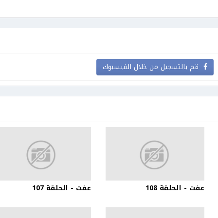
قم بالتسجيل من خلال الفيسبوك
عفت - الحلقة 108
عفت - الحلقة 107