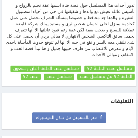
تدور أحداث هذا المسلسل حول قصة فتاة اسمها عفة تحلم بالزواج و
تأسيس عائلة تعيش مع والدها و شقيقتها في حي من أحياء اسطنبول
الفقيرة و والدها جد محافظ و خصوصا بمسألة الشرف تحصل على عمل
كخادمة بمنزل اعلي احسان شخص ثري و مستبد يملك شركة قابضة
عملاقة للنسيج و يعجب بعفة لكن عفة رغم قيود عائلتها الا أنها تتعرف
بجميل سائق التاكسي الشخص الانتهازي لا مبالي يردي أن يحصل على كل
شئ تلتقي معه بالسر و تقع في حبه الا انها لم تتوقع حدوث المأساة باحدى
الأيام و تتعرض للاغتصاب من طرف حبيبها جميل و هنا تبدأ قصة الحب و
الانتقام، وتتوالى الأحداث.
مسلسل عفت الحلقة 92
مسلسل عفت الحلقة اثنان وتسعون
الحلقة 92
من مسلسل عفت
مسلسل عفت
عفت
92
التعليقات
قم بالتسجيل من خلال الفيسبوك