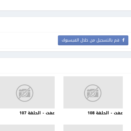
قم بالتسجيل من خلال الفيسبوك
عفت - الحلقة 108
عفت - الحلقة 107