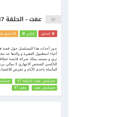
عفت - الحلقة 47
السابق
التالي
جميع حلق
تدور أحداث هذا المسلسل حول قصة فتا
أحياء اسطنبول الفقيرة و والدها ج
ثري و مستبد يملك شركة قابضة عملاقة 
التاكسي الشخص الانتهازي لا مبالي ير
المأساة باحدى الأيام و تتعرض للاغتصاب
مسلسل عفت الحلقة 47
مسلسل 
مسلسل عفت
عفت
47