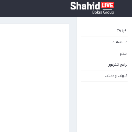
بكرا TV
مسلسلات
افلام
برامج تلفزيون
كليبات وحفلات