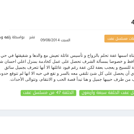
نشر
بواسطة
زلفه وح
ات مسلسل عفت
السبت 09/08/2014
ة اسمها عفة تحلم بالزواج و تأسيس عائلة تعيش مع والدها و شقيقتها في حي
د محافظ و خصوصا بمسألة الشرف تحصل على عمل كخادمة بمنزل اعلي احسان 
للنسيج و يعجب بعفة لكن عفة رغم قيود عائلتها الا أنها تتعرف بجميل سائق
دي أن يحصل على كل شئ تلتقي معه بالسر و تقع في حبه الا انها لم تتوقع حدو
 من طرف حبيبها جميل و هنا تبدأ قصة الحب و الانتقام، وتتوالى الأحداث.
عفت الحلقة سبعة وأربعون
الحلقة 47
من مسلسل عفت