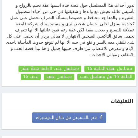
تدور أحداث هذا المسلسل حول قصة فتاة اسمها عفة تحلم بالزواج و
تأسيس عائلة تعيش مع والدها و شقيقتها في حي من أحياء اسطنبول
الفقيرة و والدها جد محافظ و خصوصا بمسألة الشرف تحصل على عمل
كخادمة بمنزل اعلي احسان شخص ثري و مستبد يملك شركة قابضة
عملاقة للنسيج و يعجب بعفة لكن عفة رغم قيود عائلتها الا أنها تتعرف
بجميل سائق التاكسي الشخص الانتهازي لا مبالي يردي أن يحصل على كل
شئ تلتقي معه بالسر و تقع في حبه الا انها لم تتوقع حدوث المأساة باحدى
الأيام و تتعرض للاغتصاب من طرف حبيبها جميل و هنا تبدأ قصة الحب و
الانتقام، وتتوالى الأحداث.
مسلسل عفت الحلقه 16
مسلسل عفت الحلقه ستة عشر
الحلقه 16
من مسلسل عفت
مسلسل عفت
عفت
16
التعليقات
قم بالتسجيل من خلال الفيسبوك