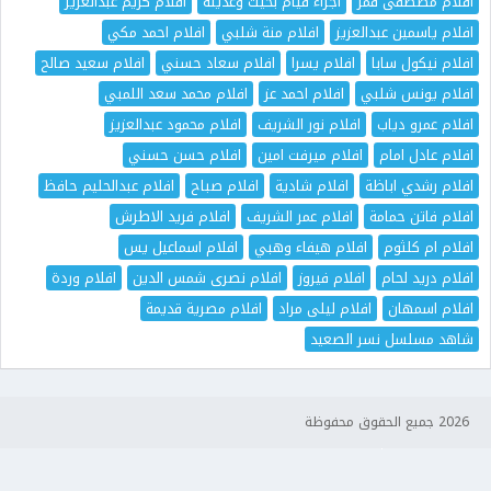
افلام مصطفى قمر
اجزاء فيام بخيت وعديله
افلام كريم عبدالعزيز
افلام ياسمين عبدالعزيز
افلام منة شلبي
افلام احمد مكي
افلام نيكول سابا
افلام يسرا
افلام سعاد حسني
افلام سعيد صالح
افلام يونس شلبي
افلام احمد عز
افلام محمد سعد اللمبي
افلام عمرو دياب
افلام نور الشريف
افلام محمود عبدالعزيز
افلام عادل امام
افلام ميرفت امين
افلام حسن حسني
افلام رشدي اباظة
افلام شادية
افلام صباح
افلام عبدالحليم حافظ
افلام فاتن حمامة
افلام عمر الشريف
افلام فريد الاطرش
افلام ام كلثوم
افلام هيفاء وهبي
افلام اسماعيل يس
افلام دريد لحام
افلام فيروز
افلام نصرى شمس الدين
افلام وردة
افلام اسمهان
افلام ليلى مراد
افلام مصرية قديمة
شاهد مسلسل نسر الصعيد
2026 جميع الحقوق محفوظة