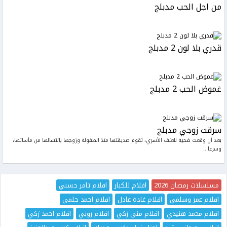
من اجل الحب مدبلج
قدري بلا لون 2 مدبلج
غموض الحب 2 مدبلج
سرقت زوجي مدبلج
بعد أن وقعت ضحية للعنف الأسري، تقوم صديقتها منذ الطفولة وزوجها بانتشالها من مأساتها،
وسرعا...
مسلسلات رمضان 2026
افلام للكبار
افلام تامر حسني
افلام عمر وسلمى
افلام غادة عادل
افلام احمد حلمي
افلام محمد هنيدي
افلام منى زكي
افلام روبي
افلام احمد زكي