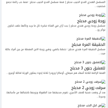
المسلسل الهندي العدو الحبيب مدبلج | قصة مسلسل العدو الحبيب مدبلج : قصة حب رائعة تجمع
شخصيت...
زوجة زوجي مدبلج
مسلسل زوجة زوجي هندي مدبلج | يجد أزان في الفتاة شايرة كل ما يريد وكأنها خلقت لتكون
توأم رو...
الحقيقة المرة مدبلج
مسلسل الحقيقة المرة هندي مدبلج : تخطط جانفي، وهي زوجة الابن المفضلة من بين أفراد عائلة
ميت...
للعشق جنون 3 مدبلج
القصة الرائعة لثلاثة أشقاء هم شيفاي، أومكارا ورودرا ثلاثة إخوة يمثلون الورثة لعائلة أوبيرو...
سرقت زوجي 2 مدبلج
بعد أن وقعت ضحية للعنف الأسري، تقوم صديقتها منذ الطفولة وزوجها بانتشالها من مأساتها،
وسرعا...