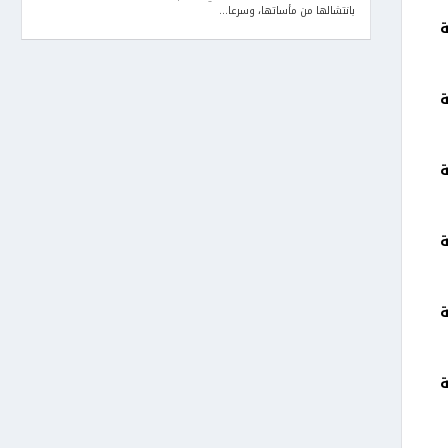
بانتشالها من مأساتها، وسرعا...
ة
ة
ة
ة
ة
ة