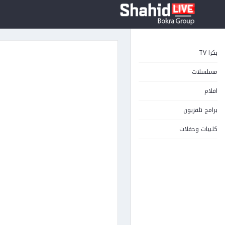
بكرا TV
مسلسلات
افلام
برامج تلفزيون
كليبات وحفلات