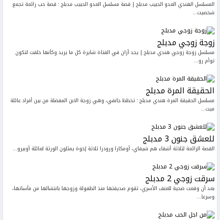
المسلسل الهندي العدو الحبيب مدبلج | قصة مسلسل العدو الحبيب مدبلج : قصة حب رائعة تجمع
شخصيت...
زوجة زوجي مدبلج
مسلسل زوجة زوجي هندي مدبلج | يجد أزان في الفتاة شايرة كل ما يريد وكأنها خلقت لتكون
توأم رو...
الحقيقة المرة مدبلج
مسلسل الحقيقة المرة هندي مدبلج : تخطط جانفي، وهي زوجة الابن المفضلة من بين أفراد عائلة
ميت...
للعشق جنون 3 مدبلج
القصة الرائعة لثلاثة أشقاء هم شيفاي، أومكارا ورودرا ثلاثة إخوة يمثلون الورثة لعائلة أوبيرو...
سرقت زوجي 2 مدبلج
بعد أن وقعت ضحية للعنف الأسري، تقوم صديقتها منذ الطفولة وزوجها بانتشالها من مأساتها،
وسرعا...