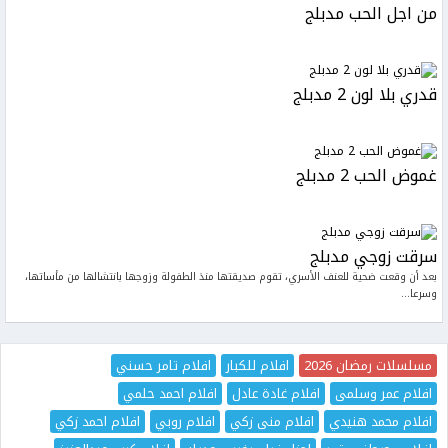
من اجل الحب مدبلج
قدري بلا لون 2 مدبلج
غموض الحب 2 مدبلج
سرقت زوجي مدبلج
بعد أن وقعت ضحية للعنف الأسري، تقوم صديقتها منذ الطفولة وزوجها بانتشالها من مأساتها،
وسرعا...
مسلسلات رمضان 2026
افلام للكبار
افلام تامر حسني
افلام عمر وسلمى
افلام غادة عادل
افلام احمد حلمي
افلام محمد هنيدي
افلام منى زكي
افلام روبي
افلام احمد زكي