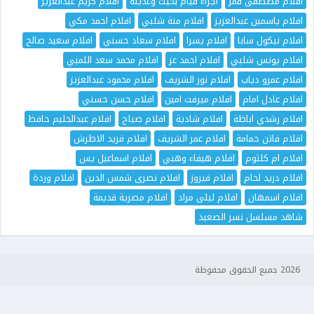
افلام مصطفى قمر
اجزاء فيام بخيت وعديله
افلام كريم عبدالعزيز
افلام ياسمين عبدالعزيز
افلام منة شلبي
افلام احمد مكي
افلام نيكول سابا
افلام يسرا
افلام سعاد حسني
افلام سعيد صالح
افلام يونس شلبي
افلام احمد عز
افلام محمد سعد اللمبي
افلام عمرو دياب
افلام نور الشريف
افلام محمود عبدالعزيز
افلام عادل امام
افلام ميرفت امين
افلام حسن حسني
افلام رشدي اباظة
افلام شادية
افلام صباح
افلام عبدالحليم حافظ
افلام فاتن حمامة
افلام عمر الشريف
افلام فريد الاطرش
افلام ام كلثوم
افلام هيفاء وهبي
افلام اسماعيل يس
افلام دريد لحام
افلام فيروز
افلام نصرى شمس الدين
افلام وردة
افلام اسمهان
افلام ليلى مراد
افلام مصرية قديمة
شاهد مسلسل نسر الصعيد
2026 جميع الحقوق محفوظة