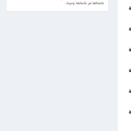
بانتشالها من مأساتها، وسرعا...
ة
ة
ة
ة
ة
ة