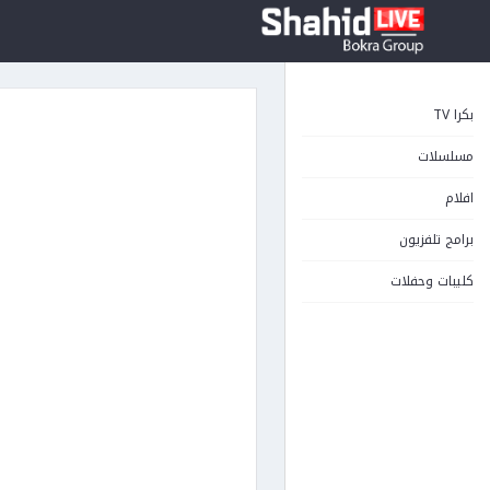
بكرا TV
مسلسلات
افلام
برامج تلفزيون
كليبات وحفلات