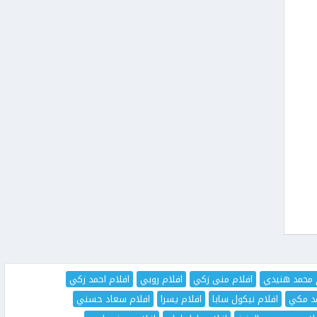
 محمد هنيدي
افلام منى زكي
افلام روبي
افلام احمد زكي
مد مكي
افلام نيكول سابا
افلام يسرا
افلام سعاد حسني