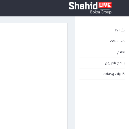
بكرا TV
مسلسلات
افلام
برامج تلفزيون
كليبات وحفلات