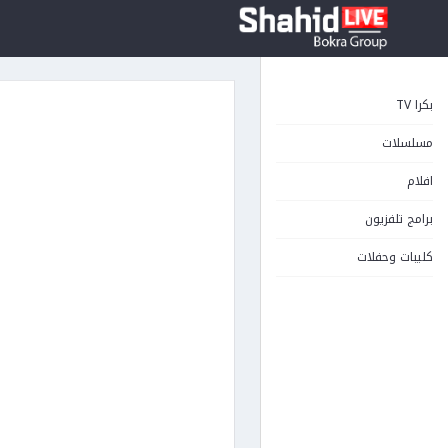
بكرا TV
مسلسلات
افلام
برامج تلفزيون
كليبات وحفلات