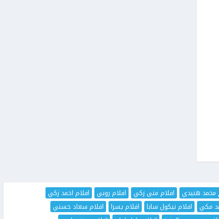
 محمد هنيدي
افلام منى زكي
افلام روبي
افلام احمد زكي
مد مكي
افلام نيكول سابا
افلام يسرا
افلام سعاد حسني