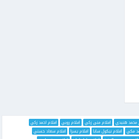
 محمد هنيدي
افلام منى زكي
افلام روبي
افلام احمد زكي
مد مكي
افلام نيكول سابا
افلام يسرا
افلام سعاد حسني