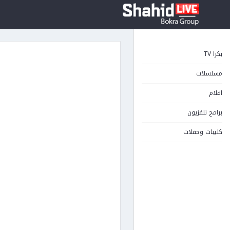
بكرا TV
مسلسلات
افلام
برامج تلفزيون
كليبات وحفلات