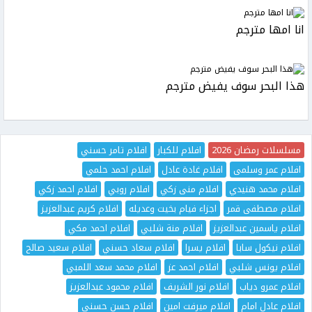
انا امها مترجم
هذا البحر سوف يفيض مترجم
مسلسلات رمضان 2026
افلام للكبار
افلام تامر حسني
افلام عمر وسلمى
افلام غادة عادل
افلام احمد حلمي
افلام محمد هنيدي
افلام منى زكي
افلام روبي
افلام احمد زكي
افلام مصطفى قمر
اجزاء فيام بخيت وعديله
افلام كريم عبدالعزيز
افلام ياسمين عبدالعزيز
افلام منة شلبي
افلام احمد مكي
افلام نيكول سابا
افلام يسرا
افلام سعاد حسني
افلام سعيد صالح
افلام يونس شلبي
افلام احمد عز
افلام محمد سعد اللمبي
افلام عمرو دياب
افلام نور الشريف
افلام محمود عبدالعزيز
افلام عادل امام
افلام ميرفت امين
افلام حسن حسني