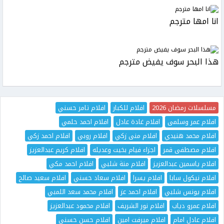
انا امها مترجم
هذا البحر سوف يفيض مترجم
مسلسلات رمضان 2026
افلام للكبار
افلام تامر حسني
افلام عمر وسلمى
افلام غادة عادل
افلام احمد حلمي
افلام محمد هنيدي
افلام منى زكي
افلام روبي
افلام احمد زكي
افلام مصطفى قمر
اجزاء فيام بخيت وعديله
افلام كريم عبدالعزيز
افلام ياسمين عبدالعزيز
افلام منة شلبي
افلام احمد مكي
افلام نيكول سابا
افلام يسرا
افلام سعاد حسني
افلام سعيد صالح
افلام يونس شلبي
افلام احمد عز
افلام محمد سعد اللمبي
افلام عمرو دياب
افلام نور الشريف
افلام محمود عبدالعزيز
افلام عادل امام
افلام ميرفت امين
افلام حسن حسني