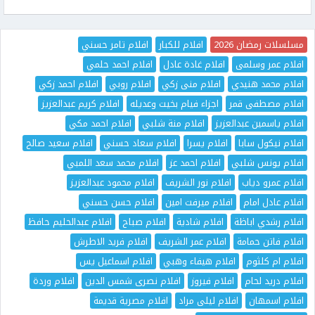
مسلسلات رمضان 2026
افلام للكبار
افلام تامر حسني
افلام عمر وسلمى
افلام غادة عادل
افلام احمد حلمي
افلام محمد هنيدي
افلام منى زكي
افلام روبي
افلام احمد زكي
افلام مصطفى قمر
اجزاء فيام بخيت وعديله
افلام كريم عبدالعزيز
افلام ياسمين عبدالعزيز
افلام منة شلبي
افلام احمد مكي
افلام نيكول سابا
افلام يسرا
افلام سعاد حسني
افلام سعيد صالح
افلام يونس شلبي
افلام احمد عز
افلام محمد سعد اللمبي
افلام عمرو دياب
افلام نور الشريف
افلام محمود عبدالعزيز
افلام عادل امام
افلام ميرفت امين
افلام حسن حسني
افلام رشدي اباظة
افلام شادية
افلام صباح
افلام عبدالحليم حافظ
افلام فاتن حمامة
افلام عمر الشريف
افلام فريد الاطرش
افلام ام كلثوم
افلام هيفاء وهبي
افلام اسماعيل يس
افلام دريد لحام
افلام فيروز
افلام نصرى شمس الدين
افلام وردة
افلام اسمهان
افلام ليلى مراد
افلام مصرية قديمة