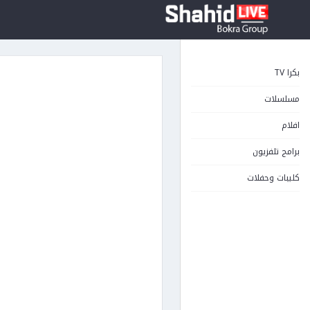
بكرا TV
مسلسلات
افلام
برامج تلفزيون
كليبات وحفلات