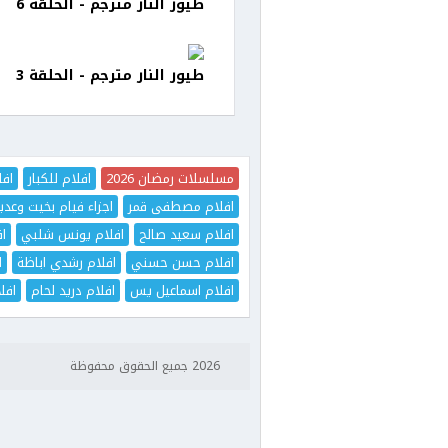
طيور النار مترجم - الحلقة 6
طيور النار مترجم - الحلقة 3
مسلسلات رمضان 2026
افلام للكبار
افل
افلام مصطفى قمر
اجزاء فيام بخيت وعدي
افلام سعيد صالح
افلام يونس شلبي
اف
افلام حسن حسني
افلام رشدي اباظة
ا
افلام اسماعيل يس
افلام دريد لحام
افل
2026 جميع الحقوق محفوظة