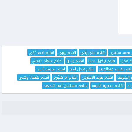
 محمد هنيدي
افلام منى زكي
افلام روبي
افلام احمد زكي
مد مكي
افلام نيكول سابا
افلام يسرا
افلام سعاد حسني
لام محمود عبدالعزيز
افلام عادل امام
افلام ميرفت امين
ر الشريف
افلام فريد الاطرش
افلام ام كلثوم
افلام هيفاء وهبي
اد
افلام مصرية قديمة
شاهد مسلسل نسر الصعيد