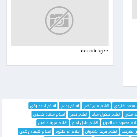
حدود شقيقة
 محمد هنيدي
افلام منى زكي
افلام روبي
افلام احمد زكي
مد مكي
افلام نيكول سابا
افلام يسرا
افلام سعاد حسني
لام محمود عبدالعزيز
افلام عادل امام
افلام ميرفت امين
ر الشريف
افلام فريد الاطرش
افلام ام كلثوم
افلام هيفاء وهبي