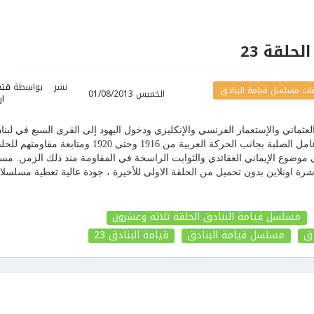
لحلقة 23
نشر
بواسطة
قتح
ات مسلسل قيامة البنادق
الخميس 01/08/2013
ار
لعثماني والإستعمار الفرنسي والإنكليزي ودخول اليهود إلى القرى السبع في لبنان
حيث يبرز المسلسل وقفة أهالي جبل عامل الصلبة بجانب الحركة العربية من 1916 وحتى 1920 ومتابعة مقاوم
ى موضوع الإيماني العقائدي والثوابت الراسخة في المقاومة منذ ذلك الزمن. م
مضان 2013 مشاهدة مباشرة اونلاين بدون تحميل من الحلقة الاولى للأخيرة ، جودة عالية تغطية مسلسل
مسلسل قيامة البنادق الحلقة ثلاثة وعشرون
ق
مسلسل قيامة البنادق
قيامة البنادق
23