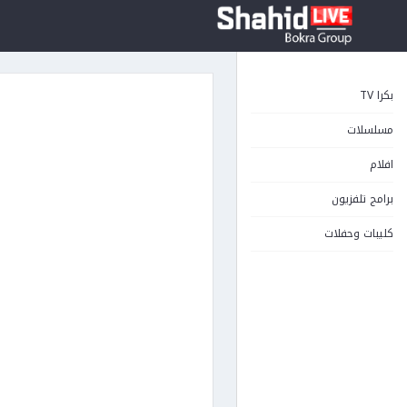
بكرا TV
مسلسلات
افلام
برامج تلفزيون
كليبات وحفلات