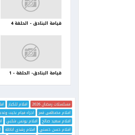
قيامة البنادق - الحلقة 4
قيامة البنادق- الحلقة - 1
مسلسلات رمضان 2026
افلام للكبار
افل
افلام مصطفى قمر
اجزاء فيام بخيت وعدي
افلام سعيد صالح
افلام يونس شلبي
اف
افلام حسن حسني
افلام رشدي اباظة
ا