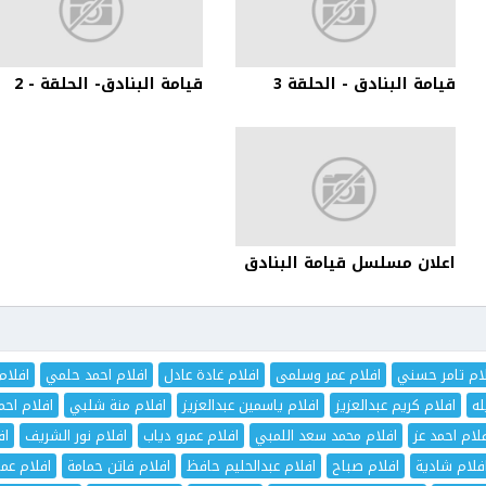
قيامة البنادق - الحلقة 3
قيامة البنادق- الحلقة - 2
اعلان مسلسل قيامة البنادق
ام تامر حسني
افلام عمر وسلمى
افلام غادة عادل
افلام احمد حلمي
افلام
له
افلام كريم عبدالعزيز
افلام ياسمين عبدالعزيز
افلام منة شلبي
افلام اح
لام احمد عز
افلام محمد سعد اللمبي
افلام عمرو دياب
افلام نور الشريف
اف
فلام شادية
افلام صباح
افلام عبدالحليم حافظ
افلام فاتن حمامة
افلام عم