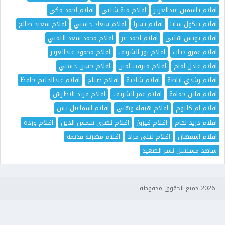
افلام ياسمين عبدالعزيز
افلام منة شلبي
افلام احمد مكي
افلام نيكول سابا
افلام يسرا
افلام سعاد حسني
افلام سعيد صالح
افلام يونس شلبي
افلام احمد عز
افلام محمد سعد اللمبي
افلام عمرو دياب
افلام نور الشريف
افلام محمود عبدالعزيز
افلام عادل امام
افلام ميرفت امين
افلام حسن حسني
افلام رشدي اباظة
افلام شادية
افلام صباح
افلام عبدالحليم حافظ
افلام فاتن حمامة
افلام عمر الشريف
افلام فريد الاطرش
افلام ام كلثوم
افلام هيفاء وهبي
افلام اسماعيل يس
افلام دريد لحام
افلام فيروز
افلام نصرى شمس الدين
افلام وردة
افلام اسمهان
افلام ليلى مراد
افلام مصرية قديمة
شاهد مسلسل نسر الصعيد
2026 جميع الحقوق محفوظة