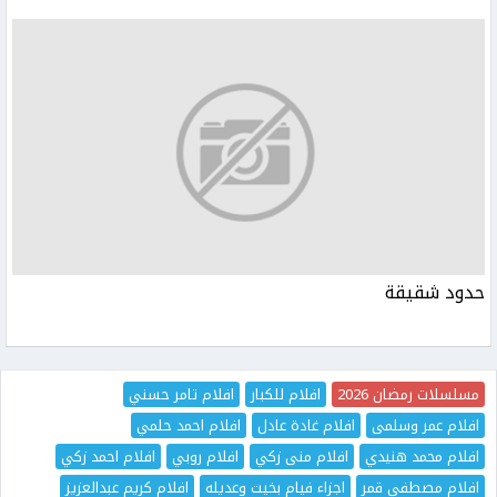
حدود شقيقة
مسلسلات رمضان 2026
افلام للكبار
افلام تامر حسني
افلام عمر وسلمى
افلام غادة عادل
افلام احمد حلمي
افلام محمد هنيدي
افلام منى زكي
افلام روبي
افلام احمد زكي
افلام مصطفى قمر
اجزاء فيام بخيت وعديله
افلام كريم عبدالعزيز