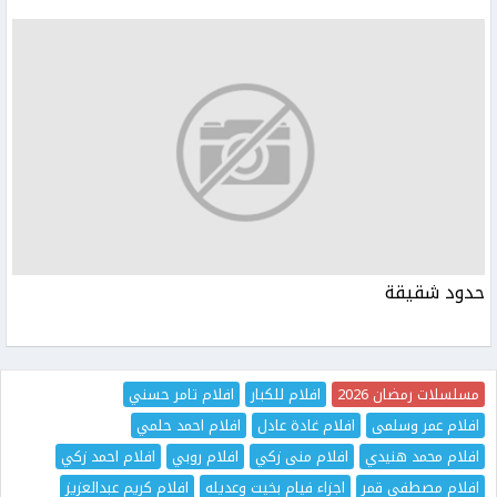
حدود شقيقة
مسلسلات رمضان 2026
افلام للكبار
افلام تامر حسني
افلام عمر وسلمى
افلام غادة عادل
افلام احمد حلمي
افلام محمد هنيدي
افلام منى زكي
افلام روبي
افلام احمد زكي
افلام مصطفى قمر
اجزاء فيام بخيت وعديله
افلام كريم عبدالعزيز