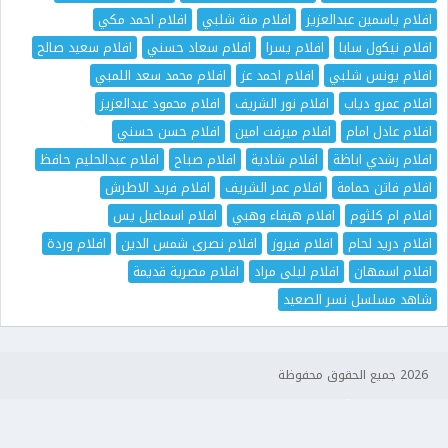
افلام ياسمين عبدالعزيز
افلام منة شلبي
افلام احمد مكي
افلام نيكول سابا
افلام يسرا
افلام سعاد حسني
افلام سعيد صالح
افلام يونس شلبي
افلام احمد عز
افلام محمد سعد اللمبي
افلام عمرو دياب
افلام نور الشريف
افلام محمود عبدالعزيز
افلام عادل امام
افلام ميرفت امين
افلام حسن حسني
افلام رشدي اباظة
افلام شادية
افلام صباح
افلام عبدالحليم حافظ
افلام فاتن حمامة
افلام عمر الشريف
افلام فريد الاطرش
افلام ام كلثوم
افلام هيفاء وهبي
افلام اسماعيل يس
افلام دريد لحام
افلام فيروز
افلام نصرى شمس الدين
افلام وردة
افلام اسمهان
افلام ليلى مراد
افلام مصرية قديمة
شاهد مسلسل نسر الصعيد
2026 جميع الحقوق محفوظة