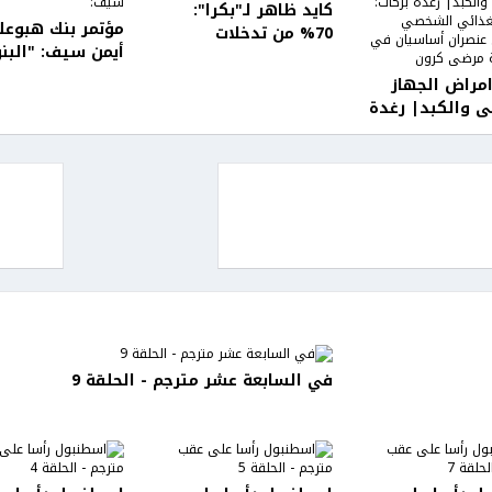
كايد ظاهر لـ"بكرا":
مؤتمر بنك هبوعل
70% من تدخلات
أيمن سيف: "البن
الإطفاء في المجتمع
مُطالبة بدعم الق
العربي بسبب حوادث
امراض الجهاز
الخاص ومواجهة
الطرق
 والكبد| رغدة
السوق السوداء"
النظام الغذائي
 والبروتين
 أساسيان في
ة مرضى كرون
في السابعة عشر مترجم - الحلقة 9