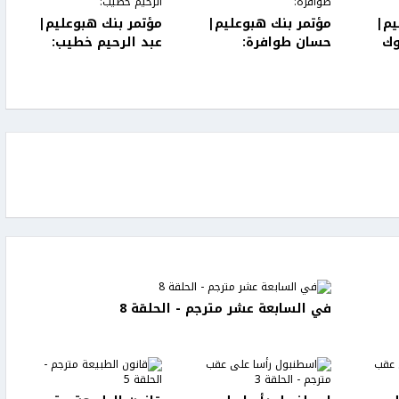
يم|
مؤتمر بنك هبوعليم|
مؤتمر بنك هبوعليم|
وك
حسان طوافرة:
عبد الرحيم خطيب:
طاع
"المؤتمرات نافذة
"المؤتمر يعزّز الشراكات
لاكتشاف فرص المجتمع
ويخلق فرصًا اقتصادية
العربي"
جديدة"
في السابعة عشر مترجم - الحلقة 8