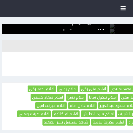
حب محتمل مترجم - الحلقة 4
قانون الطبيعة مترجم - الحلقة 5
 محمد هنيدي
افلام منى زكي
افلام روبي
افلام احمد زكي
مد مكي
افلام نيكول سابا
افلام يسرا
افلام سعاد حسني
لام محمود عبدالعزيز
افلام عادل امام
افلام ميرفت امين
ر الشريف
افلام فريد الاطرش
افلام ام كلثوم
افلام هيفاء وهبي
اد
افلام مصرية قديمة
شاهد مسلسل نسر الصعيد