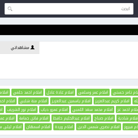
مشاهداتي
ام تامر حسني
افلام عمر وسلمى
افلام غادة عادل
افلام احمد حلمي
افلام
له
افلام كريم عبدالعزيز
افلام ياسمين عبدالعزيز
افلام منة شلبي
افلام اح
لام احمد عز
افلام محمد سعد اللمبي
افلام عمرو دياب
افلام نور الشريف
اف
فلام شادية
افلام صباح
افلام عبدالحليم حافظ
افلام فاتن حمامة
افلام عم
ام فيروز
افلام نصرى شمس الدين
افلام وردة
افلام اسمهان
افلام ليلى مر