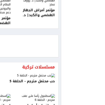
مؤتمر أمراض الجهاز
الهضمي والكبد| د.
مؤتمر 
رؤوف نصار: "متلازمة
الهضمي
ألاجيل تتطلب متابعة
بركات: 
طبية وغذائية
الشخصي
مستمرة"
عنصران
دعم صح
مسلسلات تركية
حب محتمل مترجم - الحلقة 5