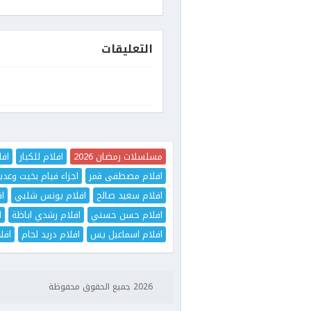
التعليقات
مسلسلات رمضان 2026
افلام للكبار
افل
افلام مصطفى قمر
اجزاء فيام بخيت وعدي
افلام سعيد صالح
افلام يونس شلبي
اف
افلام حسن حسني
افلام رشدي اباظة
ا
افلام اسماعيل يس
افلام دريد لحام
افل
2026 جميع الحقوق محفوظة