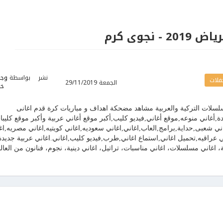
 نجوى كرم
نشر
بواسطة
وج
فلات
الجمعة 29/11/2019
خط
سلسلات التركية والعربية مشاهد مضحكة اهداف و مباريات كرة قدم اغانى
الحان,اغانى جديدة,أغاني منوعه,موقع أغاني,فيديو كليب,أكبر موقع أغاني عربية وأكبر موقع كليب
غاني شعبى,حداية,برامج,العاب,اغاني,اغاني سعوديه,اغاني كويتيه,اغاني مصريه,اغ
غاني عراقيه,تحميل اغاني,استماع اغاني,طرب,فيديو كليب,اغاني.اغاني عربية جديدة
اغاني مسلسلات، اغاني مناسبات، تراتيل، اغاني دينية، نجوم، فنانون من العال