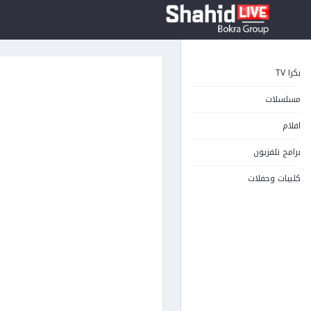
بكرا TV
مسلسلات
افلام
برامج تلفزيون
كليبات وحفلات