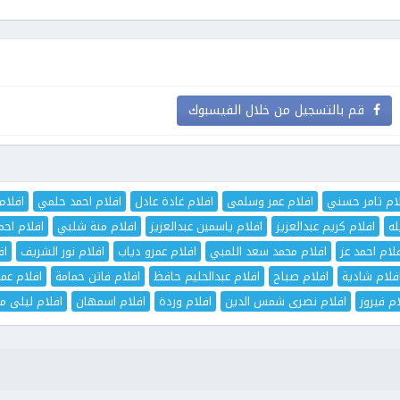
قم بالتسجيل من خلال الفيسبوك
ام تامر حسني
افلام عمر وسلمى
افلام غادة عادل
افلام احمد حلمي
افلام
له
افلام كريم عبدالعزيز
افلام ياسمين عبدالعزيز
افلام منة شلبي
افلام اح
لام احمد عز
افلام محمد سعد اللمبي
افلام عمرو دياب
افلام نور الشريف
اف
فلام شادية
افلام صباح
افلام عبدالحليم حافظ
افلام فاتن حمامة
افلام عم
ام فيروز
افلام نصرى شمس الدين
افلام وردة
افلام اسمهان
افلام ليلى مر