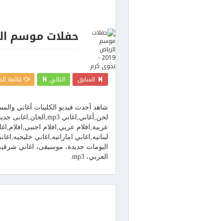
حفلات موسم الرياض 2019 -
السابق
التالي
قائمة الح
شاهد أحدث فيديو الكليبات أغاني والم
لحن,أغاني,اغاني mp3,
عربية,افلام عربي,افلام اجنبي,افلام,ا
لبنانيه,اغاني اماراتيه,اغاني خليجيه,ا
البومات جديدة، موسيقى، اغاني شرقية، 
العربي، mp3.