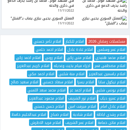
في مشهد مؤثر.. محمد بن راشد يذرف الدمع
في ذكرى والدته
11/11/2022
الممثل السوري يحيى بيازي يصاب بـ”الشلل”
11/11/2022
مسلسلات رمضان 2026
افلام للكبار
افلام تامر حسني
افلام عمر وسلمى
افلام غادة عادل
افلام احمد حلمي
افلام محمد هنيدي
افلام منى زكي
افلام روبي
افلام احمد زكي
افلام مصطفى قمر
اجزاء فيام بخيت وعديله
افلام كريم عبدالعزيز
افلام ياسمين عبدالعزيز
افلام منة شلبي
افلام احمد مكي
افلام نيكول سابا
افلام يسرا
افلام سعاد حسني
افلام سعيد صالح
افلام يونس شلبي
افلام احمد عز
افلام محمد سعد اللمبي
افلام عمرو دياب
افلام نور الشريف
افلام محمود عبدالعزيز
افلام عادل امام
افلام ميرفت امين
افلام حسن حسني
افلام رشدي اباظة
افلام شادية
افلام صباح
افلام عبدالحليم حافظ
افلام فاتن حمامة
افلام عمر الشريف
افلام فريد الاطرش