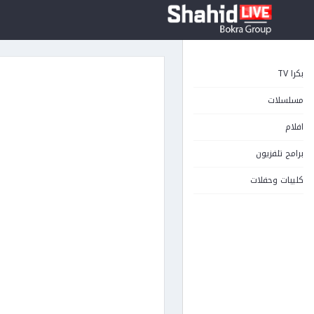
بكرا TV
مسلسلات
افلام
برامج تلفزيون
كليبات وحفلات