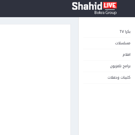
بكرا TV
مسلسلات
افلام
برامج تلفزيون
كليبات وحفلات