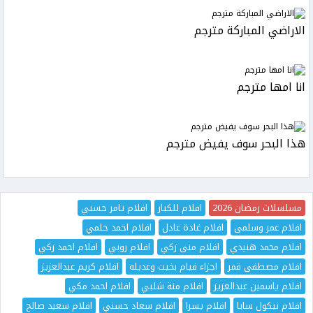
الاراضي المباركة مترجم
انا امها مترجم
هذا البحر سوف يفيض مترجم
مسلسلات رمضان 2026
افلام للكبار
افلام تامر حسني
افلام عمر وسلمى
افلام غادة عادل
افلام احمد حلمي
افلام محمد هنيدي
افلام منى زكي
افلام روبي
افلام احمد زكي
افلام مصطفى قمر
اجزاء فيام بخيت وعديله
افلام كريم عبدالعزيز
افلام ياسمين عبدالعزيز
افلام منة شلبي
افلام احمد مكي
افلام نيكول سابا
افلام يسرا
افلام سعاد حسني
افلام سعيد صالح