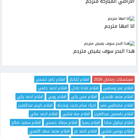
الاراضي المباركة مترجم
انا امها مترجم
هذا البحر سوف يفيض مترجم
مسلسلات رمضان 2026
افلام للكبار
افلام تامر حسني
افلام عمر وسلمى
افلام غادة عادل
افلام احمد حلمي
افلام محمد هنيدي
افلام منى زكي
افلام روبي
افلام احمد زكي
افلام مصطفى قمر
اجزاء فيام بخيت وعديله
افلام كريم عبدالعزيز
افلام ياسمين عبدالعزيز
افلام منة شلبي
افلام احمد مكي
افلام نيكول سابا
افلام يسرا
افلام سعاد حسني
افلام سعيد صالح
افلام يونس شلبي
افلام احمد عز
افلام محمد سعد اللمبي