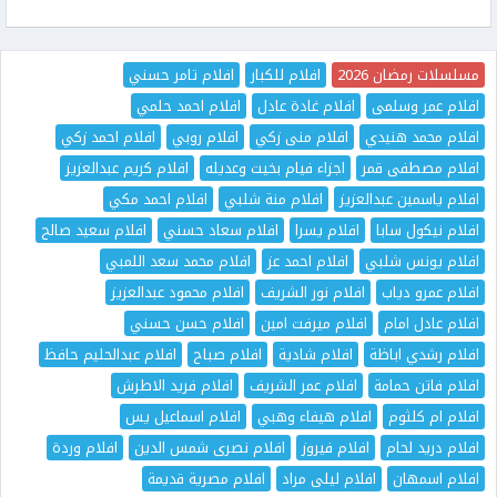
مسلسلات رمضان 2026
افلام للكبار
افلام تامر حسني
افلام عمر وسلمى
افلام غادة عادل
افلام احمد حلمي
افلام محمد هنيدي
افلام منى زكي
افلام روبي
افلام احمد زكي
افلام مصطفى قمر
اجزاء فيام بخيت وعديله
افلام كريم عبدالعزيز
افلام ياسمين عبدالعزيز
افلام منة شلبي
افلام احمد مكي
افلام نيكول سابا
افلام يسرا
افلام سعاد حسني
افلام سعيد صالح
افلام يونس شلبي
افلام احمد عز
افلام محمد سعد اللمبي
افلام عمرو دياب
افلام نور الشريف
افلام محمود عبدالعزيز
افلام عادل امام
افلام ميرفت امين
افلام حسن حسني
افلام رشدي اباظة
افلام شادية
افلام صباح
افلام عبدالحليم حافظ
افلام فاتن حمامة
افلام عمر الشريف
افلام فريد الاطرش
افلام ام كلثوم
افلام هيفاء وهبي
افلام اسماعيل يس
افلام دريد لحام
افلام فيروز
افلام نصرى شمس الدين
افلام وردة
افلام اسمهان
افلام ليلى مراد
افلام مصرية قديمة