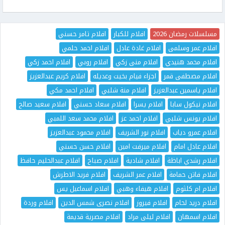
مسلسلات رمضان 2026
افلام للكبار
افلام تامر حسني
افلام عمر وسلمى
افلام غادة عادل
افلام احمد حلمي
افلام محمد هنيدي
افلام منى زكي
افلام روبي
افلام احمد زكي
افلام مصطفى قمر
اجزاء فيام بخيت وعديله
افلام كريم عبدالعزيز
افلام ياسمين عبدالعزيز
افلام منة شلبي
افلام احمد مكي
افلام نيكول سابا
افلام يسرا
افلام سعاد حسني
افلام سعيد صالح
افلام يونس شلبي
افلام احمد عز
افلام محمد سعد اللمبي
افلام عمرو دياب
افلام نور الشريف
افلام محمود عبدالعزيز
افلام عادل امام
افلام ميرفت امين
افلام حسن حسني
افلام رشدي اباظة
افلام شادية
افلام صباح
افلام عبدالحليم حافظ
افلام فاتن حمامة
افلام عمر الشريف
افلام فريد الاطرش
افلام ام كلثوم
افلام هيفاء وهبي
افلام اسماعيل يس
افلام دريد لحام
افلام فيروز
افلام نصرى شمس الدين
افلام وردة
افلام اسمهان
افلام ليلى مراد
افلام مصرية قديمة