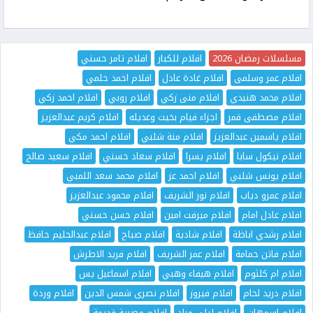
مسلسلات رمضان 2026
افلام للكبار
افلام تامر حسني
افلام عمر وسلمى
افلام غادة عادل
افلام احمد حلمي
افلام محمد هنيدي
افلام منى زكي
افلام روبي
افلام احمد زكي
افلام مصطفى قمر
اجزاء فيام بخيت وعديله
افلام كريم عبدالعزيز
افلام ياسمين عبدالعزيز
افلام منة شلبي
افلام احمد مكي
افلام نيكول سابا
افلام يسرا
افلام سعاد حسني
افلام سعيد صالح
افلام يونس شلبي
افلام احمد عز
افلام محمد سعد اللمبي
افلام عمرو دياب
افلام نور الشريف
افلام محمود عبدالعزيز
افلام عادل امام
افلام ميرفت امين
افلام حسن حسني
افلام رشدي اباظة
افلام شادية
افلام صباح
افلام عبدالحليم حافظ
افلام فاتن حمامة
افلام عمر الشريف
افلام فريد الاطرش
افلام ام كلثوم
افلام هيفاء وهبي
افلام اسماعيل يس
افلام دريد لحام
افلام فيروز
افلام نصرى شمس الدين
افلام وردة
افلام اسمهان
افلام ليلى مراد
افلام مصرية قديمة