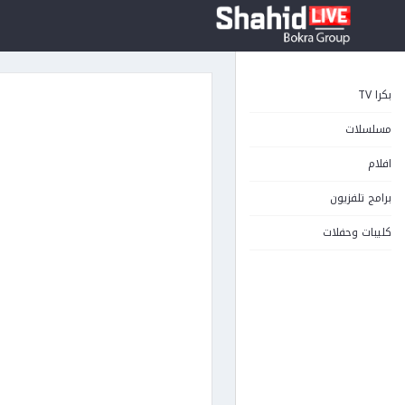
بكرا TV
مسلسلات
افلام
برامج تلفزيون
كليبات وحفلات