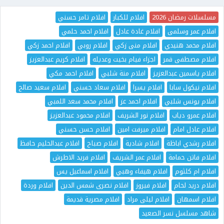
مسلسلات رمضان 2026
افلام للكبار
افلام تامر حسني
افلام عمر وسلمى
افلام غادة عادل
افلام احمد حلمي
افلام محمد هنيدي
افلام منى زكي
افلام روبي
افلام احمد زكي
افلام مصطفى قمر
اجزاء فيام بخيت وعديله
افلام كريم عبدالعزيز
افلام ياسمين عبدالعزيز
افلام منة شلبي
افلام احمد مكي
افلام نيكول سابا
افلام يسرا
افلام سعاد حسني
افلام سعيد صالح
افلام يونس شلبي
افلام احمد عز
افلام محمد سعد اللمبي
افلام عمرو دياب
افلام نور الشريف
افلام محمود عبدالعزيز
افلام عادل امام
افلام ميرفت امين
افلام حسن حسني
افلام رشدي اباظة
افلام شادية
افلام صباح
افلام عبدالحليم حافظ
افلام فاتن حمامة
افلام عمر الشريف
افلام فريد الاطرش
افلام ام كلثوم
افلام هيفاء وهبي
افلام اسماعيل يس
افلام دريد لحام
افلام فيروز
افلام نصرى شمس الدين
افلام وردة
افلام اسمهان
افلام ليلى مراد
افلام مصرية قديمة
شاهد مسلسل نسر الصعيد