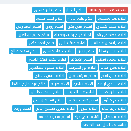
مسلسلات رمضان 2026
افلام للكبار
افلام تامر حسني
افلام عمر وسلمى
افلام غادة عادل
افلام احمد حلمي
افلام محمد هنيدي
افلام منى زكي
افلام روبي
افلام احمد زكي
افلام مصطفى قمر
اجزاء فيام بخيت وعديله
افلام كريم عبدالعزيز
افلام ياسمين عبدالعزيز
افلام منة شلبي
افلام احمد مكي
افلام نيكول سابا
افلام يسرا
افلام سعاد حسني
افلام سعيد صالح
افلام يونس شلبي
افلام احمد عز
افلام محمد سعد اللمبي
افلام عمرو دياب
افلام نور الشريف
افلام محمود عبدالعزيز
افلام عادل امام
افلام ميرفت امين
افلام حسن حسني
افلام رشدي اباظة
افلام شادية
افلام صباح
افلام عبدالحليم حافظ
افلام فاتن حمامة
افلام عمر الشريف
افلام فريد الاطرش
افلام ام كلثوم
افلام هيفاء وهبي
افلام اسماعيل يس
افلام دريد لحام
افلام فيروز
افلام نصرى شمس الدين
افلام وردة
افلام اسمهان
افلام ليلى مراد
افلام مصرية قديمة
شاهد مسلسل نسر الصعيد