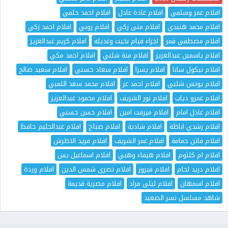
افلام عمر وسلمى
افلام غادة عادل
افلام احمد حلمي
افلام محمد هنيدي
افلام منى زكي
افلام روبي
افلام احمد زكي
افلام مصطفى قمر
اجزاء فيام بخيت وعديله
افلام كريم عبدالعزيز
افلام ياسمين عبدالعزيز
افلام منة شلبي
افلام احمد مكي
افلام نيكول سابا
افلام يسرا
افلام سعاد حسني
افلام سعيد صالح
افلام يونس شلبي
افلام احمد عز
افلام محمد سعد اللمبي
افلام عمرو دياب
افلام نور الشريف
افلام محمود عبدالعزيز
افلام عادل امام
افلام ميرفت امين
افلام حسن حسني
افلام رشدي اباظة
افلام شادية
افلام صباح
افلام عبدالحليم حافظ
افلام فاتن حمامة
افلام عمر الشريف
افلام فريد الاطرش
افلام ام كلثوم
افلام هيفاء وهبي
افلام اسماعيل يس
افلام دريد لحام
افلام فيروز
افلام نصرى شمس الدين
افلام وردة
افلام اسمهان
افلام ليلى مراد
افلام مصرية قديمة
شاهد مسلسل نسر الصعيد