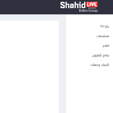
بكرا TV
مسلسلات
افلام
برامج تلفزيون
كليبات وحفلات