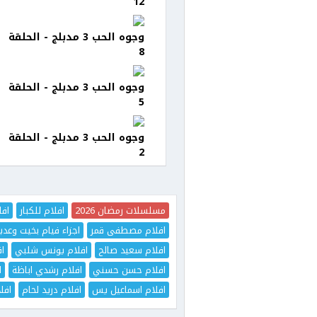
12
وجوه الحب 3 مدبلج - الحلقة
8
وجوه الحب 3 مدبلج - الحلقة
5
وجوه الحب 3 مدبلج - الحلقة
2
مسلسلات رمضان 2026
افلام للكبار
افل
افلام مصطفى قمر
اجزاء فيام بخيت وعدي
افلام سعيد صالح
افلام يونس شلبي
اف
افلام حسن حسني
افلام رشدي اباظة
ا
افلام اسماعيل يس
افلام دريد لحام
افل