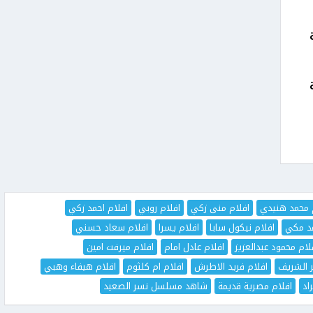
ة
ة
 محمد هنيدي
افلام منى زكي
افلام روبي
افلام احمد زكي
مد مكي
افلام نيكول سابا
افلام يسرا
افلام سعاد حسني
لام محمود عبدالعزيز
افلام عادل امام
افلام ميرفت امين
ر الشريف
افلام فريد الاطرش
افلام ام كلثوم
افلام هيفاء وهبي
اد
افلام مصرية قديمة
شاهد مسلسل نسر الصعيد