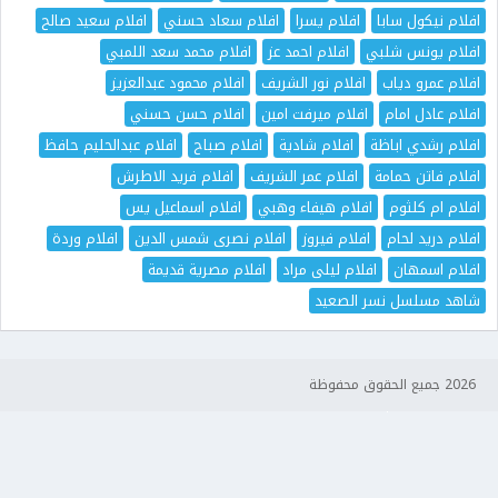
افلام نيكول سابا
افلام يسرا
افلام سعاد حسني
افلام سعيد صالح
افلام يونس شلبي
افلام احمد عز
افلام محمد سعد اللمبي
افلام عمرو دياب
افلام نور الشريف
افلام محمود عبدالعزيز
افلام عادل امام
افلام ميرفت امين
افلام حسن حسني
افلام رشدي اباظة
افلام شادية
افلام صباح
افلام عبدالحليم حافظ
افلام فاتن حمامة
افلام عمر الشريف
افلام فريد الاطرش
افلام ام كلثوم
افلام هيفاء وهبي
افلام اسماعيل يس
افلام دريد لحام
افلام فيروز
افلام نصرى شمس الدين
افلام وردة
افلام اسمهان
افلام ليلى مراد
افلام مصرية قديمة
شاهد مسلسل نسر الصعيد
2026 جميع الحقوق محفوظة