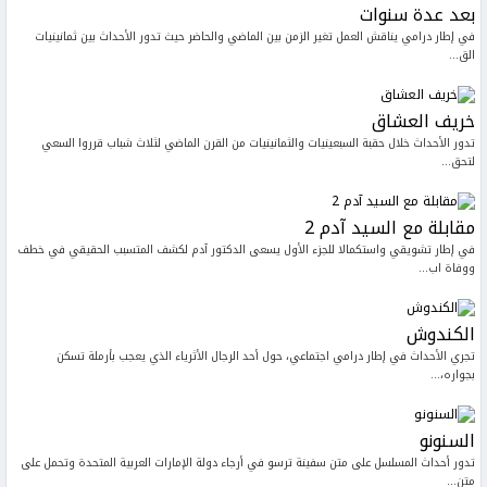
بعد عدة سنوات
في إطار درامي يناقش العمل تغير الزمن بين الماضي والحاضر حيث تدور الأحداث بين ثمانينيات
الق...
خريف العشاق
تدور الأحداث خلال حقبة السبعينيات والثمانينيات من القرن الماضي لثلاث شباب قرروا السعي
لتحق...
مقابلة مع السيد آدم 2
في إطار تشويقي واستكمالا للجزء الأول يسعى الدكتور آدم لكشف المتسبب الحقيقي في خطف
ووفاة اب...
الكندوش
تجري الأحداث في إطار درامي اجتماعي، حول أحد الرجال الأثرياء الذي يعجب بأرملة تسكن
بجواره،...
السنونو
تدور أحداث المسلسل على متن سفينة ترسو في أرجاء دولة الإمارات العربية المتحدة وتحمل على
متن...