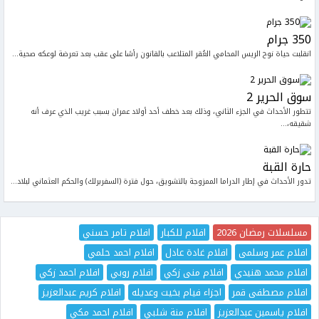
350 جرام
انقلبت حياة نوح الريس المحامي العُقر المتلاعب بالقانون رأسًا على عقب بعد تعرضة لوعكه صحية...
سوق الحرير 2
تتطور الأحداث في الجزء الثاني، وذلك بعد خطف أحد أولاد عمران بسبب غريب الذي عرف أنه
شقيقه،...
حارة القبة
تدور الأحداث في إطار الدراما الممزوجة بالتشويق، حول فترة (السفربرلك) والحكم العثماني لبلاد...
مسلسلات رمضان 2026
افلام للكبار
افلام تامر حسني
افلام عمر وسلمى
افلام غادة عادل
افلام احمد حلمي
افلام محمد هنيدي
افلام منى زكي
افلام روبي
افلام احمد زكي
افلام مصطفى قمر
اجزاء فيام بخيت وعديله
افلام كريم عبدالعزيز
افلام ياسمين عبدالعزيز
افلام منة شلبي
افلام احمد مكي