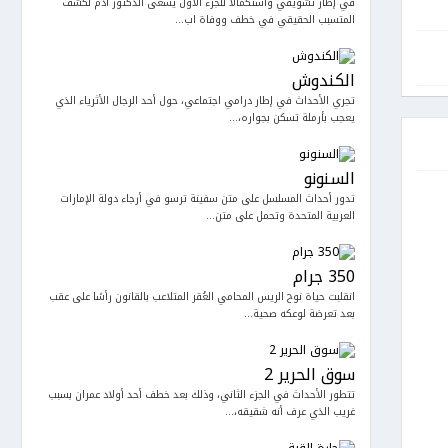
في إطار تشويقي واستكمالا للجزء الأول يسعى الدكتور آدم لكشف
المتسبب الحقيقي في خطف ووفاة اب...
الكندوش
تجري الأحداث في إطار درامي اجتماعي، حول أحد الرجال الأثرياء الذي
يعجب بأرملة تسكن بجواره،...
السنونو
تدور أحداث المسلسل على متن سفينة ترسو في أرجاء دولة الإمارات
العربية المتحدة وتحمل على متن...
350 جرام
انقلبت حياة نوح الريس المحامي العُقر المتلاعب بالقانون رأسًا على عقب
بعد تعرضة لوعكه صحية...
سوق الحرير 2
تتطور الأحداث في الجزء الثاني، وذلك بعد خطف أحد أولاد عمران بسبب
غريب الذي عرف أنه شقيقه،...