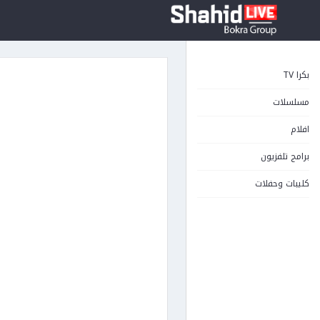
بكرا TV
مسلسلات
افلام
برامج تلفزيون
كليبات وحفلات