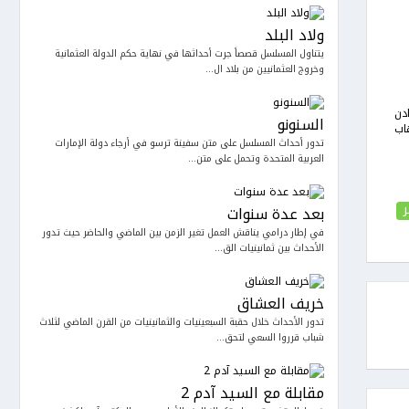
ولاد البلد
يتناول المسلسل قصصاً جرت أحداثها في نهاية حكم الدولة العثمانية
وخروج العثمانيين من بلاد ال...
دن
السنونو
ب
تدور أحداث المسلسل على متن سفينة ترسو في أرجاء دولة الإمارات
العربية المتحدة وتحمل على متن...
بعد عدة سنوات
في إطار درامي يناقش العمل تغير الزمن بين الماضي والحاضر حيث تدور
الأحداث بين ثمانينيات الق...
خريف العشاق
تدور الأحداث خلال حقبة السبعينيات والثمانينيات من القرن الماضي لثلاث
شباب قرروا السعي لتحق...
مقابلة مع السيد آدم 2