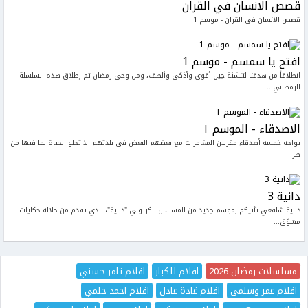
قصص الانسان في القران
قصص الانسان في القران - موسم 1
افتح يا سمسم - موسم 1
انطلاقاً من هدفنا لتنشئة جيل أقوى وأذكى وألطف، ومن وحى رمضان تم إطلاق هذه السلسلة
الرمضاني...
الاصدقاء - الموسم ١
يواجه خمسة أصدقاء مقربين المغامرات مع بعضهم البعض في بلدتهم. لا تحلو الحياة بما فيها من
طر...
دانية 3
دانية شافعي تأتيكم بموسم جديد من المسلسل الكرتوني "دانية"، الذي تقدم من خلاله حكايات
مشوّق...
مسلسلات رمضان 2026
افلام للكبار
افلام تامر حسني
افلام عمر وسلمى
افلام غادة عادل
افلام احمد حلمي