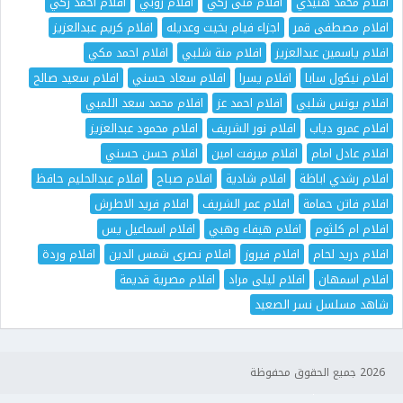
افلام محمد هنيدي
افلام منى زكي
افلام روبي
افلام احمد زكي
افلام مصطفى قمر
اجزاء فيام بخيت وعديله
افلام كريم عبدالعزيز
افلام ياسمين عبدالعزيز
افلام منة شلبي
افلام احمد مكي
افلام نيكول سابا
افلام يسرا
افلام سعاد حسني
افلام سعيد صالح
افلام يونس شلبي
افلام احمد عز
افلام محمد سعد اللمبي
افلام عمرو دياب
افلام نور الشريف
افلام محمود عبدالعزيز
افلام عادل امام
افلام ميرفت امين
افلام حسن حسني
افلام رشدي اباظة
افلام شادية
افلام صباح
افلام عبدالحليم حافظ
افلام فاتن حمامة
افلام عمر الشريف
افلام فريد الاطرش
افلام ام كلثوم
افلام هيفاء وهبي
افلام اسماعيل يس
افلام دريد لحام
افلام فيروز
افلام نصرى شمس الدين
افلام وردة
افلام اسمهان
افلام ليلى مراد
افلام مصرية قديمة
شاهد مسلسل نسر الصعيد
2026 جميع الحقوق محفوظة