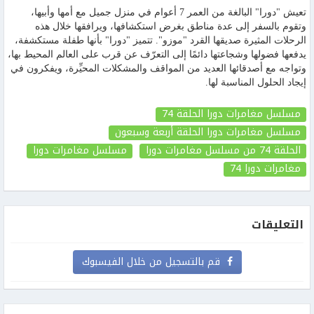
تعيش "دورا" البالغة من العمر 7 أعوام في منزل جميل مع أمها وأبيها،
وتقوم بالسفر إلى عدة مناطق بغرض استكشافها، ويرافقها خلال هذه
الرحلات المثيرة صديقها القرد "موزو". تتميز "دورا" بأنها طفلة مستكشفة،
يدفعها فضولها وشجاعتها دائمًا إلى التعرّف عن قرب على العالم المحيط بها،
وتواجه مع أصدقائها العديد من المواقف والمشكلات المحيِّرة، ويفكرون في
إيجاد الحلول المناسبة لها.
مسلسل مغامرات دورا الحلقة 74
مسلسل مغامرات دورا الحلقة أربعة وسبعون
الحلقة 74
من مسلسل مغامرات دورا
مسلسل مغامرات دورا
مغامرات دورا
74
التعليقات
قم بالتسجيل من خلال الفيسبوك