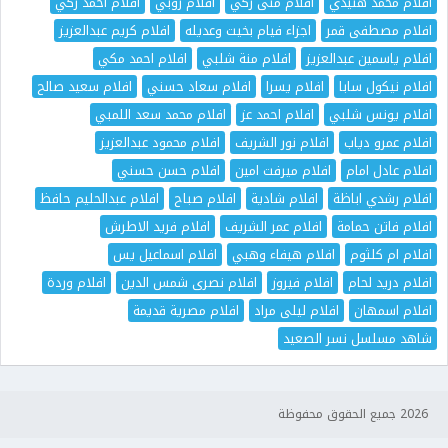
افلام محمد هنيدي
افلام منى زكي
افلام روبي
افلام احمد زكي
افلام مصطفى قمر
اجزاء فيام بخيت وعديله
افلام كريم عبدالعزيز
افلام ياسمين عبدالعزيز
افلام منة شلبي
افلام احمد مكي
افلام نيكول سابا
افلام يسرا
افلام سعاد حسني
افلام سعيد صالح
افلام يونس شلبي
افلام احمد عز
افلام محمد سعد اللمبي
افلام عمرو دياب
افلام نور الشريف
افلام محمود عبدالعزيز
افلام عادل امام
افلام ميرفت امين
افلام حسن حسني
افلام رشدي اباظة
افلام شادية
افلام صباح
افلام عبدالحليم حافظ
افلام فاتن حمامة
افلام عمر الشريف
افلام فريد الاطرش
افلام ام كلثوم
افلام هيفاء وهبي
افلام اسماعيل يس
افلام دريد لحام
افلام فيروز
افلام نصرى شمس الدين
افلام وردة
افلام اسمهان
افلام ليلى مراد
افلام مصرية قديمة
شاهد مسلسل نسر الصعيد
2026 جميع الحقوق محفوظة