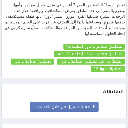
تعيش "دورا" البالغة من العمر 7 أعوام في منزل جميل مع أمها وأبيها،
وتقوم بالسفر إلى عدة مناطق بغرض استكشافها، ويرافقها خلال هذه
الرحلات المثيرة صديقها القرد "موزو". تتميز "دورا" بأنها طفلة مستكشفة،
يدفعها فضولها وشجاعتها دائمًا إلى التعرّف عن قرب على العالم المحيط بها،
وتواجه مع أصدقائها العديد من المواقف والمشكلات المحيِّرة، ويفكرون في
إيجاد الحلول المناسبة لها.
مسلسل مغامرات دورا الحلقة 12
مسلسل مغامرات دورا الحلقة اثنا عشر
الحلقة 12
من مسلسل مغامرات دورا
مسلسل مغامرات دورا
مغامرات دورا
12
التعليقات
قم بالتسجيل من خلال الفيسبوك