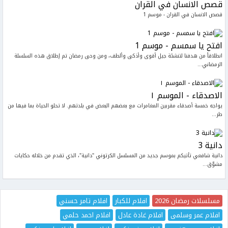
قصص الانسان في القران
قصص الانسان في القران - موسم 1
افتح يا سمسم - موسم 1
انطلاقاً من هدفنا لتنشئة جيل أقوى وأذكى وألطف، ومن وحى رمضان تم إطلاق هذه السلسلة
الرمضاني...
الاصدقاء - الموسم ١
يواجه خمسة أصدقاء مقربين المغامرات مع بعضهم البعض في بلدتهم. لا تحلو الحياة بما فيها من
طر...
دانية 3
دانية شافعي تأتيكم بموسم جديد من المسلسل الكرتوني "دانية"، الذي تقدم من خلاله حكايات
مشوّق...
مسلسلات رمضان 2026
افلام للكبار
افلام تامر حسني
افلام عمر وسلمى
افلام غادة عادل
افلام احمد حلمي