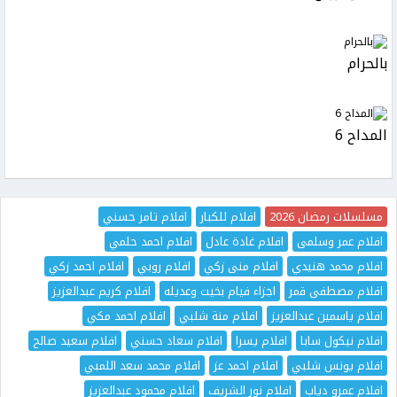
بالحرام
المداح 6
مسلسلات رمضان 2026
افلام للكبار
افلام تامر حسني
افلام عمر وسلمى
افلام غادة عادل
افلام احمد حلمي
افلام محمد هنيدي
افلام منى زكي
افلام روبي
افلام احمد زكي
افلام مصطفى قمر
اجزاء فيام بخيت وعديله
افلام كريم عبدالعزيز
افلام ياسمين عبدالعزيز
افلام منة شلبي
افلام احمد مكي
افلام نيكول سابا
افلام يسرا
افلام سعاد حسني
افلام سعيد صالح
افلام يونس شلبي
افلام احمد عز
افلام محمد سعد اللمبي
افلام عمرو دياب
افلام نور الشريف
افلام محمود عبدالعزيز