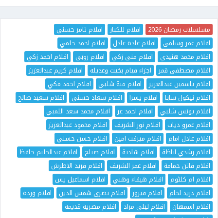
مسلسلات رمضان 2026
افلام للكبار
افلام تامر حسني
افلام عمر وسلمى
افلام غادة عادل
افلام احمد حلمي
افلام محمد هنيدي
افلام منى زكي
افلام روبي
افلام احمد زكي
افلام مصطفى قمر
اجزاء فيام بخيت وعديله
افلام كريم عبدالعزيز
افلام ياسمين عبدالعزيز
افلام منة شلبي
افلام احمد مكي
افلام نيكول سابا
افلام يسرا
افلام سعاد حسني
افلام سعيد صالح
افلام يونس شلبي
افلام احمد عز
افلام محمد سعد اللمبي
افلام عمرو دياب
افلام نور الشريف
افلام محمود عبدالعزيز
افلام عادل امام
افلام ميرفت امين
افلام حسن حسني
افلام رشدي اباظة
افلام شادية
افلام صباح
افلام عبدالحليم حافظ
افلام فاتن حمامة
افلام عمر الشريف
افلام فريد الاطرش
افلام ام كلثوم
افلام هيفاء وهبي
افلام اسماعيل يس
افلام دريد لحام
افلام فيروز
افلام نصرى شمس الدين
افلام وردة
افلام اسمهان
افلام ليلى مراد
افلام مصرية قديمة