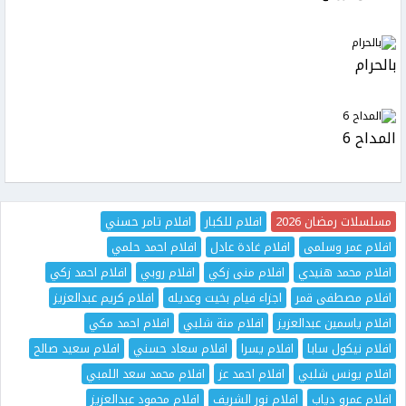
بالحرام
المداح 6
مسلسلات رمضان 2026
افلام للكبار
افلام تامر حسني
افلام عمر وسلمى
افلام غادة عادل
افلام احمد حلمي
افلام محمد هنيدي
افلام منى زكي
افلام روبي
افلام احمد زكي
افلام مصطفى قمر
اجزاء فيام بخيت وعديله
افلام كريم عبدالعزيز
افلام ياسمين عبدالعزيز
افلام منة شلبي
افلام احمد مكي
افلام نيكول سابا
افلام يسرا
افلام سعاد حسني
افلام سعيد صالح
افلام يونس شلبي
افلام احمد عز
افلام محمد سعد اللمبي
افلام عمرو دياب
افلام نور الشريف
افلام محمود عبدالعزيز