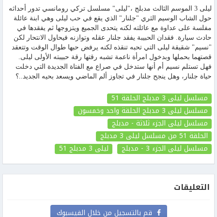
ليلى 3 الموسم الثالث مدبلج ،"ليلى" مسلسل تركي رومانسي تدور أحداثه
حول الشاب الوسيم الثري "جلنار" الذي يقع في حب ليلى وهي ابنة عائلة
مفلسة على عداوة مع عائلته لكنه يتحدى الجميع ويتزوجها ثم يفقدها في
حادث سيارة. فقدان الحبيبة يفقد جلنار عقله وتوازنه فيحاول الانتحار لكن
"نسيم" شقيقة ليلى التي تحبه تنقذه لكنه يرفض حبها طوال الوقت وتتعقد
قصتهما بحملها وبدخول امرأة ناعمة تشبه رقتها رقة حبيبته الأولى ليلى.
فهل تستلم نسيم أم أنها ستدخل في صراع مع الفتاة الجديدة التي دخلت
حياة جلنار، وهل ينجح جلنار في تجاوز ألم الماضي ويسعد بحيه الجديد..؟
مسلسل ليلى 3 مدبلج الحلقة 51
مسلسل ليلى 3 مدبلج الحلقة واحد وخمسون
مسلسل ليلى الجزء ثلاثة - مدبلج
الحلقة 51
من مسلسل ليلى 3 مدبلج
مسلسل ليلى الجزء 3 - مدبلج
ليلى 3 مدبلج
51
التعليقات
قم بالتسجيل من خلال الفيسبوك