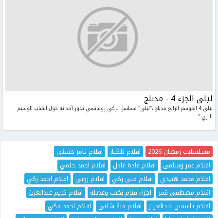
ليلى الجزء 4 - مدبلج
ليلى 4 الموسم الرابع مدبلج ،"ليلى" مسلسل تركي رومانسي تدور أحداثه حول الشاب الوسيم
الثري "...
مسلسلات رمضان 2026
افلام للكبار
افلام تامر حسني
افلام عمر وسلمى
افلام غادة عادل
افلام احمد حلمي
افلام محمد هنيدي
افلام منى زكي
افلام روبي
افلام احمد زكي
افلام مصطفى قمر
اجزاء فيام بخيت وعديله
افلام كريم عبدالعزيز
افلام ياسمين عبدالعزيز
افلام منة شلبي
افلام احمد مكي