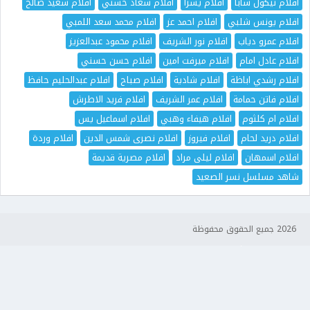
افلام نيكول سابا
افلام يسرا
افلام سعاد حسني
افلام سعيد صالح
افلام يونس شلبي
افلام احمد عز
افلام محمد سعد اللمبي
افلام عمرو دياب
افلام نور الشريف
افلام محمود عبدالعزيز
افلام عادل امام
افلام ميرفت امين
افلام حسن حسني
افلام رشدي اباظة
افلام شادية
افلام صباح
افلام عبدالحليم حافظ
افلام فاتن حمامة
افلام عمر الشريف
افلام فريد الاطرش
افلام ام كلثوم
افلام هيفاء وهبي
افلام اسماعيل يس
افلام دريد لحام
افلام فيروز
افلام نصرى شمس الدين
افلام وردة
افلام اسمهان
افلام ليلى مراد
افلام مصرية قديمة
شاهد مسلسل نسر الصعيد
2026 جميع الحقوق محفوظة