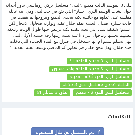
ليلى 3 الموسم الثالث مدبلج ،"ليلى" مسلسل تركي رومانسي تدور أحداثه
حول الشاب الوسيم الثري "جلنار" الذي يقع في حب ليلى وهي ابنة عائلة
مفلسة على عداوة مع عائلته لكنه يتحدى الجميع ويتزوجها ثم يفقدها في
حادث سيارة. فقدان الحبيبة يفقد جلنار عقله وتوازنه فيحاول الانتحار لكن
"نسيم" شقيقة ليلى التي تحبه تنقذه لكنه يرفض حبها طوال الوقت وتتعقد
قصتهما بحملها وبدخول امرأة ناعمة تشبه رقتها رقة حبيبته الأولى ليلى.
فهل تستلم نسيم أم أنها ستدخل في صراع مع الفتاة الجديدة التي دخلت
حياة جلنار، وهل ينجح جلنار في تجاوز ألم الماضي ويسعد بحيه الجديد..؟
مسلسل ليلى 3 مدبلج الحلقة 61
مسلسل ليلى 3 مدبلج الحلقة واحد وستون
مسلسل ليلى الجزء ثلاثة - مدبلج
الحلقة 61
من مسلسل ليلى 3 مدبلج
مسلسل ليلى الجزء 3 - مدبلج
ليلى 3 مدبلج
61
التعليقات
قم بالتسجيل من خلال الفيسبوك