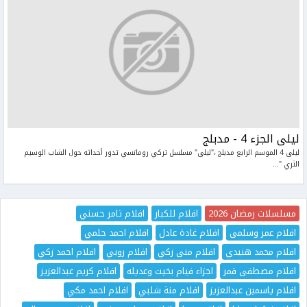
ليلى الجزء 4 - مدبلج
ليلى 4 الموسم الرابع مدبلج ،"ليلى" مسلسل تركي رومانسي تدور أحداثه حول الشاب الوسيم
الثري "...
مسلسلات رمضان 2026
افلام للكبار
افلام تامر حسني
افلام عمر وسلمى
افلام غادة عادل
افلام احمد حلمي
افلام محمد هنيدي
افلام منى زكي
افلام روبي
افلام احمد زكي
افلام مصطفى قمر
اجزاء فيام بخيت وعديله
افلام كريم عبدالعزيز
افلام ياسمين عبدالعزيز
افلام منة شلبي
افلام احمد مكي