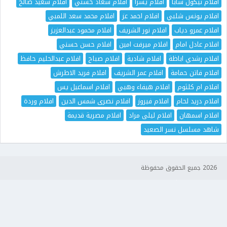
افلام نيكول سابا
افلام يسرا
افلام سعاد حسني
افلام سعيد صالح
افلام يونس شلبي
افلام احمد عز
افلام محمد سعد اللمبي
افلام عمرو دياب
افلام نور الشريف
افلام محمود عبدالعزيز
افلام عادل امام
افلام ميرفت امين
افلام حسن حسني
افلام رشدي اباظة
افلام شادية
افلام صباح
افلام عبدالحليم حافظ
افلام فاتن حمامة
افلام عمر الشريف
افلام فريد الاطرش
افلام ام كلثوم
افلام هيفاء وهبي
افلام اسماعيل يس
افلام دريد لحام
افلام فيروز
افلام نصرى شمس الدين
افلام وردة
افلام اسمهان
افلام ليلى مراد
افلام مصرية قديمة
شاهد مسلسل نسر الصعيد
2026 جميع الحقوق محفوظة