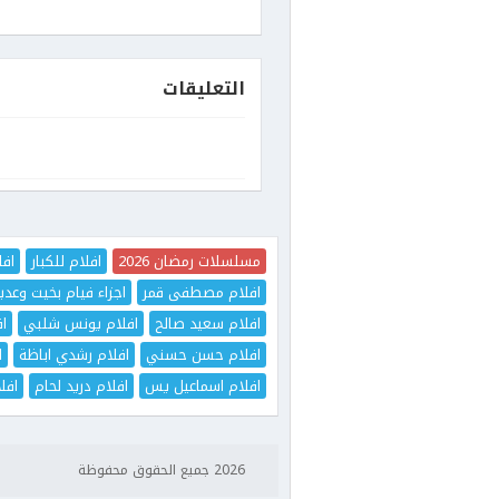
التعليقات
مسلسلات رمضان 2026
افلام للكبار
افل
افلام مصطفى قمر
اجزاء فيام بخيت وعدي
افلام سعيد صالح
افلام يونس شلبي
اف
افلام حسن حسني
افلام رشدي اباظة
ا
افلام اسماعيل يس
افلام دريد لحام
افل
2026 جميع الحقوق محفوظة