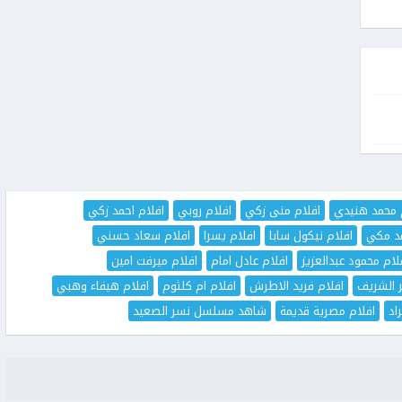
 محمد هنيدي
افلام منى زكي
افلام روبي
افلام احمد زكي
مد مكي
افلام نيكول سابا
افلام يسرا
افلام سعاد حسني
لام محمود عبدالعزيز
افلام عادل امام
افلام ميرفت امين
ر الشريف
افلام فريد الاطرش
افلام ام كلثوم
افلام هيفاء وهبي
اد
افلام مصرية قديمة
شاهد مسلسل نسر الصعيد