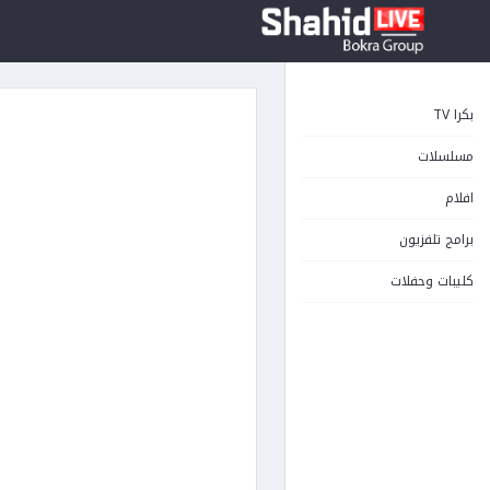
بكرا TV
مسلسلات
افلام
برامج تلفزيون
كليبات وحفلات