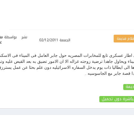
نشر
بواسطة
مف
فلام قديمة
الجمعة 02/12/2011
غي
فى اطار عسكرى تابع للمخابرات المصريه حول جابر العامل فى الميناء فى الاسكن
اء ويحاول جاهدا ترضية زوجته غزاله الا ان الامور تضيق به بعد القبض عليه وت
الى ايطاليا ذات يوم يدخل السفاره الاسرائيليه دون علم بحثا عن عمل يسترزق
دا قصة جابر مع الجاسوسيه .
ديمة
باشرة دون تحميل