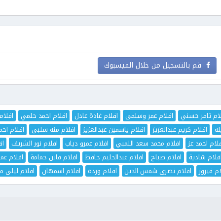
قم بالتسجيل من خلال الفيسبوك
ام تامر حسني
افلام عمر وسلمى
افلام غادة عادل
افلام احمد حلمي
افلام
له
افلام كريم عبدالعزيز
افلام ياسمين عبدالعزيز
افلام منة شلبي
افلام اح
لام احمد عز
افلام محمد سعد اللمبي
افلام عمرو دياب
افلام نور الشريف
اف
فلام شادية
افلام صباح
افلام عبدالحليم حافظ
افلام فاتن حمامة
افلام عم
ام فيروز
افلام نصرى شمس الدين
افلام وردة
افلام اسمهان
افلام ليلى مر