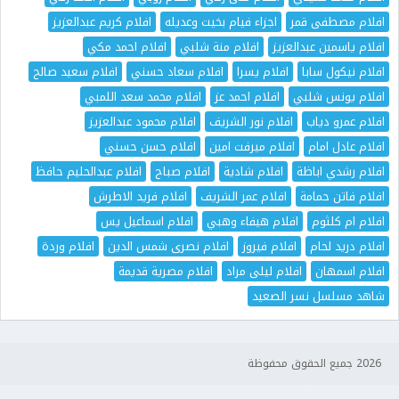
افلام مصطفى قمر
اجزاء فيام بخيت وعديله
افلام كريم عبدالعزيز
افلام ياسمين عبدالعزيز
افلام منة شلبي
افلام احمد مكي
افلام نيكول سابا
افلام يسرا
افلام سعاد حسني
افلام سعيد صالح
افلام يونس شلبي
افلام احمد عز
افلام محمد سعد اللمبي
افلام عمرو دياب
افلام نور الشريف
افلام محمود عبدالعزيز
افلام عادل امام
افلام ميرفت امين
افلام حسن حسني
افلام رشدي اباظة
افلام شادية
افلام صباح
افلام عبدالحليم حافظ
افلام فاتن حمامة
افلام عمر الشريف
افلام فريد الاطرش
افلام ام كلثوم
افلام هيفاء وهبي
افلام اسماعيل يس
افلام دريد لحام
افلام فيروز
افلام نصرى شمس الدين
افلام وردة
افلام اسمهان
افلام ليلى مراد
افلام مصرية قديمة
شاهد مسلسل نسر الصعيد
2026 جميع الحقوق محفوظة